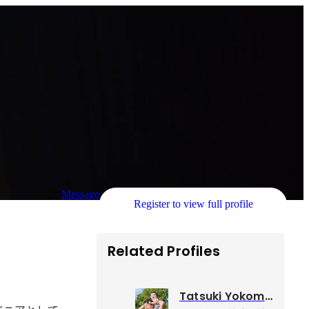
Message
Register to view full profile
Related Profiles
Tatsuki Yokomine