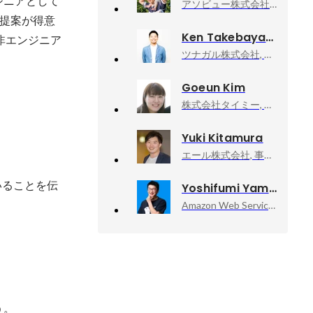
ジニアとして
アソビュー株式会社, 上級執行役員CPO、マーケットプレイスカンパニーCEO
提案が得意
Ken Takebayashi
、非エンジニア
ツナガル株式会社, 福岡支社長／エグゼクティブプロデューサー
Goeun Kim
株式会社タイミー, 執行役員事業統括
Yuki Kitamura
エール株式会社, 事業開発
いることを伝
Yoshifumi Yamaguchi
Amazon Web Services, Inc., Senior Developer Advocate
。
