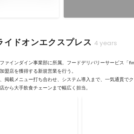
ライドオンエクスプレス
4 years
ファインダイン事業部に所属。フードデリバリーサービス「fine
加盟店を獲得する新規営業を行う。

、掲載メニュー打ち合わせ、システム導入まで、一気通貫でク
店から大手飲食チェーンまで幅広く担当。
の業務改善にやりがいを覚える
準MVP賞
Apr 2017
RTIFIED（キントーン認定資格試験）＞業務