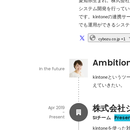
愛知県生まれ。株式会社ジ
システム開発を行ってい
です。kintoneの連
でも運用ができるシステ
cybozu.co.jp
+1
Ambitio
In the future
kintoneと
えていきたい。
株式会社
Apr 2019
-
Present
SIチーム
Prese
kintoneを使