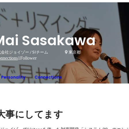
Mai Sasakawa
会社ジョイゾー / SIチーム
東京都
nnections
1
Follower
Personality
Connections
大事にしてます