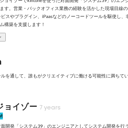
ョイゾーでkintoneを使った対面開発「システム39」のエン
ます。営業・バックオフィス業務の経験を活かした現場目線の
携サービスやプラグイン、iPaasなどのノーコードツールを駆使し
ム構築を支援します！
n
いうツールを通して、誰もがクリエイティブに働ける可能性に満ちて
ジョイゾー
7 years
nt
った対面開発「システム39」のエンジニアとしてシステム開発を行う