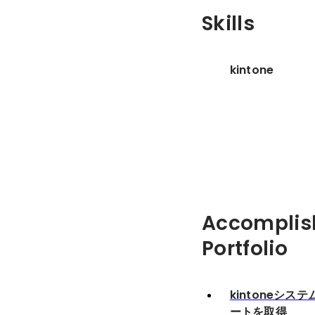
Skills
kintone
Accomplis
Portfolio
kintoneシ
ートを取得