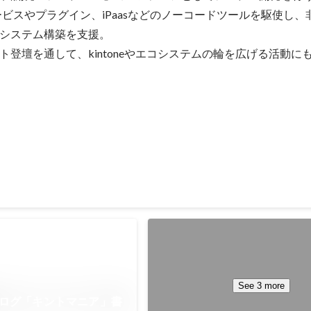
携サービスやプラグイン、iPaasなどのノーコードツールを駆使し
システム構築を支援。

ト登壇を通して、kintoneやエコシステムの輪を広げる活動に
ステムデザインエキスパートを取得
kintoneカイゼンマネジメ
ートを取得
Mar 2022
See 3 more
術ブログ「キントマニア」書