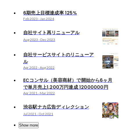
6期売上目標達成率 125%
Feb 2023
-
Jan 2024
自社サイト再リニューアル
Aug 2023
-
Dec 2023
自社サービスサイトのリニューア
ル
Apr 2022
-
Aug 2022
ECコンサル（美容商材）で開始から6ヶ月
で単月売上1,200万円達成 12000000円
Apr 2021
-
Mar 2022
渋谷駅ナカ広告ディレクション
Jul 2021
-
Oct 2021
Show more