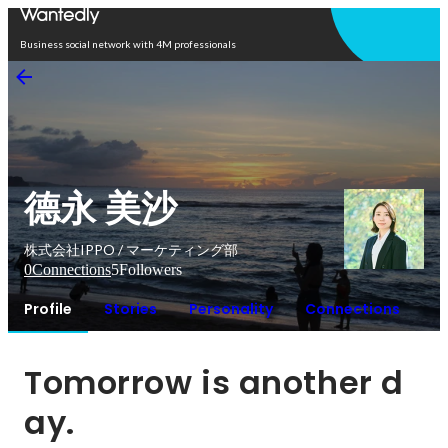
Open in app
Business social network with 4M professionals
德永 美沙
株式会社IPPO / マーケティング部
0
Connections
5
Followers
Profile
Stories
Personality
Connections
Tomorrow is another d
ay.