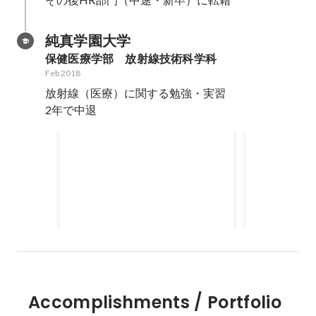
純真学園大学
保健医療学部　放射線技術科学科
Feb 2018
放射線（医療）に関する勉強・実習

2年で中退
学友会会長
学園実行委
学友会（生徒会的な）の管理・運
学園祭の実行
営
までのディレ
Apr 2017
-
Feb 2018
Jan 2017
-
Dec 
Accomplishments / Portfolio