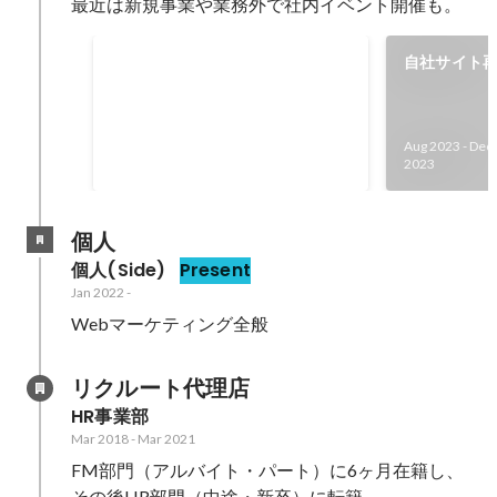
最近は新規事業や業務外で社内イベント開催も。
6期売上目標達成率
自社サイト
Feb 2023
-
Jan 2024
125
Aug 2023
-
Dec
%
2023
個人
個人(Side)
Present
Jan 2022
-
Webマーケティング全般
リクルート代理店
HR事業部
Mar 2018
-
Mar 2021
FM部門（アルバイト・パート）に6ヶ月在籍し、
その後HR部門（中途・新卒）に転籍