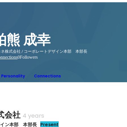
柏熊 成幸
コネ株式会社 / コーポレートデザイン本部 本部長
nnections
0
Followers
Personality
Connections
式会社
4 years
ザイン本部　本部長
Present