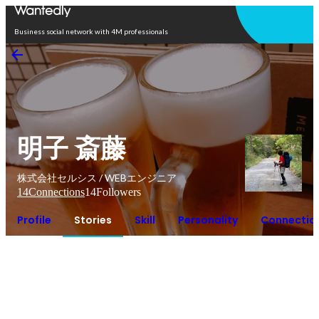
Open in app
Business social network with 4M professionals
明子 斎藤
株式会社セルシス / WEBエンジニア
14
Connections
14
Followers
Profile
Stories
Skill
Personality
Connectio