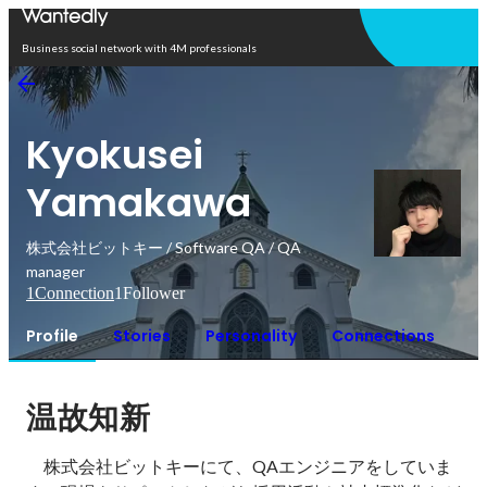
Open in app
Business social network with 4M professionals
Kyokusei
Yamakawa
株式会社ビットキー / Software QA / QA
manager
1
Connection
1
Follower
Profile
Stories
Personality
Connections
温故知新
　株式会社ビットキーにて、QAエンジニアをしていま