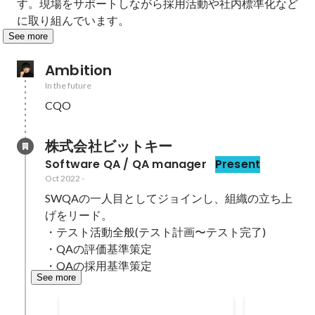
す。現場をサポートしながら採用活動や社内標準化など
に取り組んでいます。
See more
Ambition
In the future
CQO
株式会社ビットキー
Software QA / QA manager
Present
Oct 2022
-
SWQAの一人目としてジョインし、組織の立ち上
げをリード。

・テスト活動全般(テスト計画〜テスト完了)

・QAの評価基準策定

・QAの採用基準策定
See more
BitkeySWQA立ち上げ完了
社外イベン