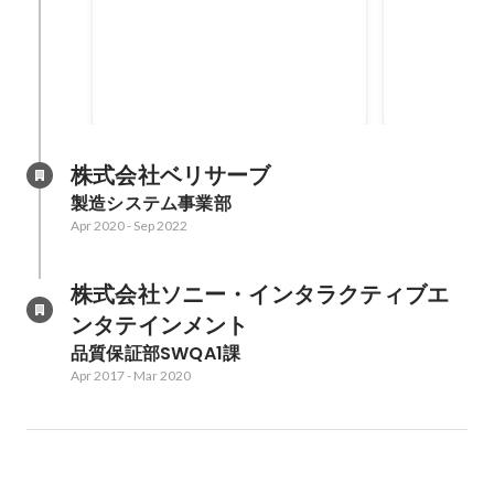
2024年1月付で、チーム名が「QA
お薦めされたja
build」から「Software QA」に。
「Behavior D
組織的にも対外的に立ち上げが終
をQA主導で
Jan 2024
Dec 2023
わったことを告げることとなっ
うタイトルで
た。 一区切りがついたと実感。そ
表
して駆け抜けてきた仲間に感謝。
株式会社ベリサーブ
製造システム事業部
Apr 2020
-
Sep 2022
株式会社ソニー・インタラクティブエ
ンタテインメント
品質保証部SWQA1課
Apr 2017
-
Mar 2020