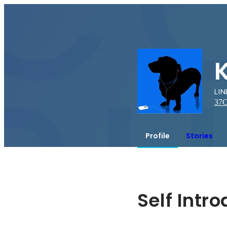
LI
37
C
Profile
Stories
Self Intr