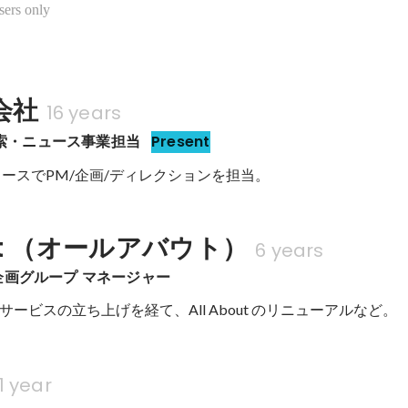
sers only
会社
16 years
 検索・ニュース事業担当
Present
ュースでPM/企画/ディレクションを担当。
out （オールアバウト）
6 years
企画グループ マネージャー
ービスの立ち上げを経て、All About のリニューアルなど。
1 year