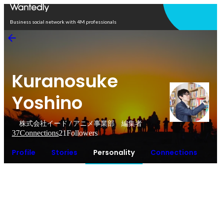
Open in app
Business social network with 4M professionals
Kuranosuke
Yoshino
株式会社イード / アニメ事業部 編集者
37
Connections
21
Followers
Profile
Stories
Personality
Connections