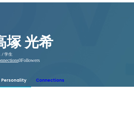
高塚 光希
 / 学生
nnections
0
Followers
Personality
Connections