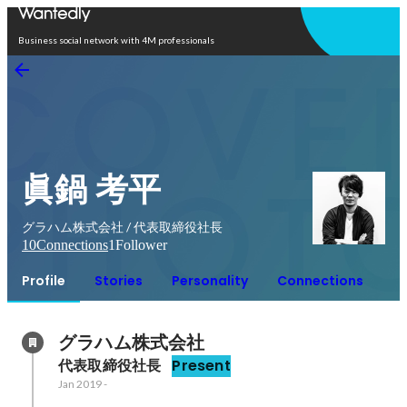
Open in app
Business social network with 4M professionals
眞鍋 考平
グラハム株式会社 / 代表取締役社長
10
Connections
1
Follower
Profile
Stories
Personality
Connections
グラハム株式会社
代表取締役社長
Present
Jan 2019
-