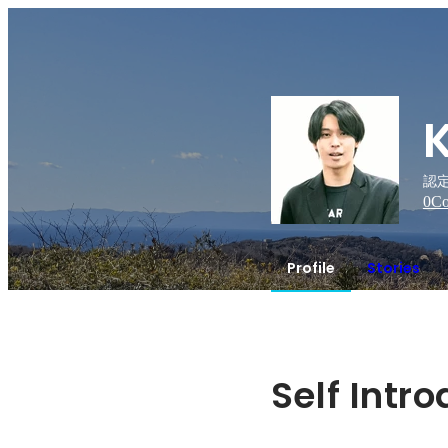
認定
0
Co
Profile
Stories
Self Intr