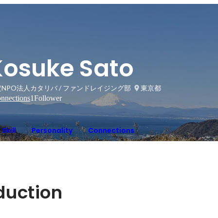
Kosuke Sato
NPO法人カタリバ / ファンドレイジング部
東京都
nnections
1
Follower
Skill
Personality
Connections
oduction