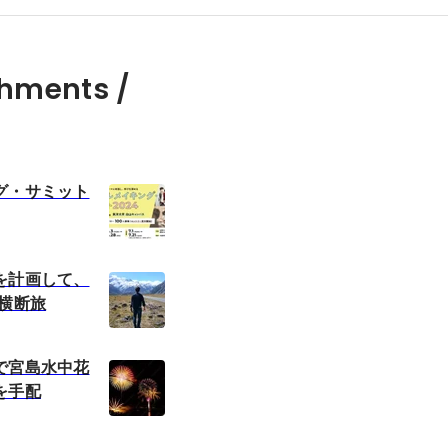
hments /
グ・サミット
を計画して、
Z横断旅
で宮島水中花
を手配