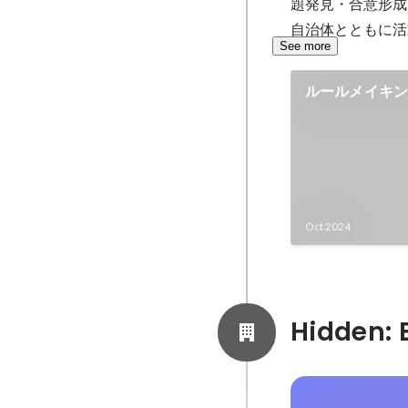
題発⾒・合意形成
自治体とともに活
See more
ルールメイキン
Oct 2024