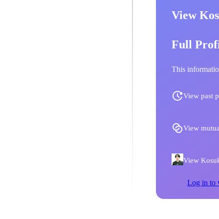
View Kos
Full Prof
This informatio
View past p
View mutua
View Kosuke
Log in to 