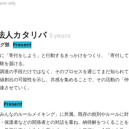
sers only
O法人カタリバ
3 years
ング部
Present
に「寄付をしよう」と行動するきっかけをつくり、「寄付して
験を届ける。

調達の手段だけではなく、そのプロセスを通じてまだ知られて
値創出の可能性を示し、共感を集めることで、その活動の「仲
速させていく。
グ
Present
みんなのルールメイキング」に所属。既存の校則やルールに対
・保護者などの関係者との対話を重ね、納得解をつくることを