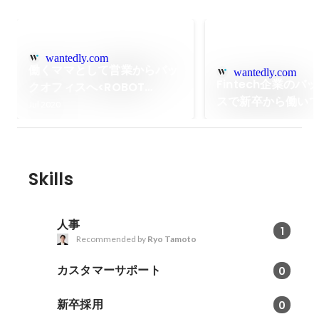
wantedly.com
働くママとして営業からバッ
wantedly.com
Fintech企業のバ
クオフィスへ<ROBOT
スで新卒から働い
PAYMENTキャリアの曲がり
Jul 2020
角>
Skills
人事
1
Recommended by
Ryo Tamoto
カスタマーサポート
0
新卒採用
0