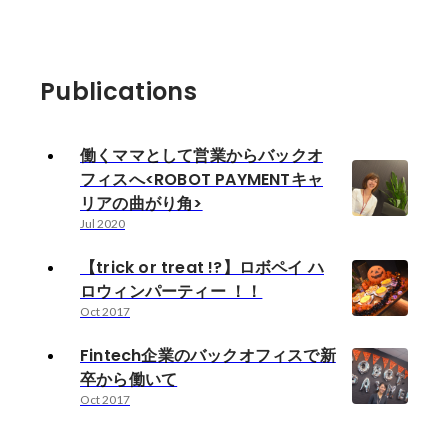
Publications
働くママとして営業からバックオ
フィスへ<ROBOT PAYMENTキャ
リアの曲がり角>
Jul 2020
【trick or treat !?】ロボペイ ハ
ロウィンパーティー ！！
Oct 2017
Fintech企業のバックオフィスで新
卒から働いて
Oct 2017