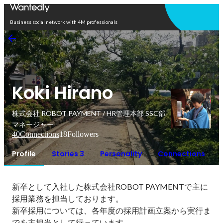
Open in app
Business social network with 4M professionals
Koki Hirano
株式会社 ROBOT PAYMENT / HR管理本部 SSC部
マネージャー
40
Connections
18
Followers
Profile
Stories 3
Personality
Connections
新卒として入社した株式会社ROBOT PAYMENTで主に
採用業務を担当しております。

新卒採用については、各年度の採用計画立案から実行ま
でを主担当として行っています。
