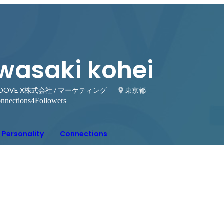
iwasaki kohei
OOVE X株式会社 / マーケティング
東京都
nnections
4
Followers
Personality
Connections