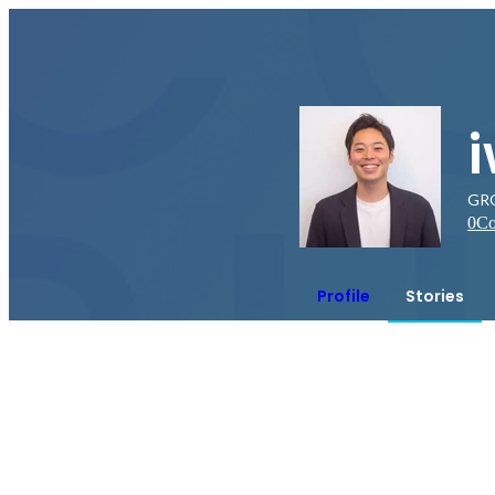
GR
0
Co
Profile
Stories