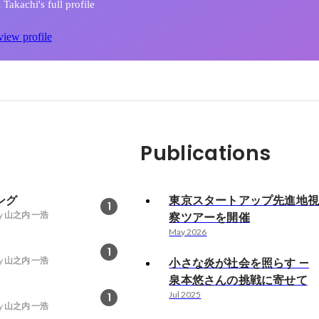
Takachi's full profile
view profile
Publications
ング
東京スタートアップ先進地
1
y
山之内 一浩
察ツアーを開催
May 2026
1
y
山之内 一浩
小さな炎が社会を照らす —
泉本悠さんの挑戦に寄せて
Jul 2025
1
y
山之内 一浩