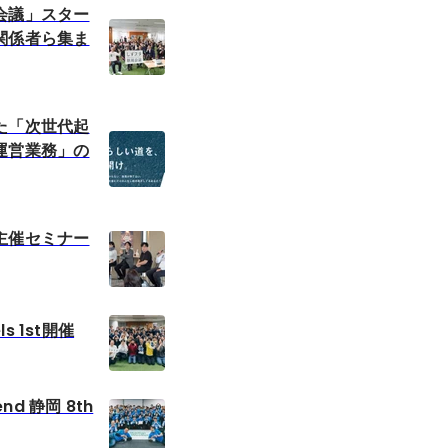
会議」スター
関係者ら集ま
た「次世代起
運営業務」の
主催セミナー
ls 1st開催
end 静岡 8th