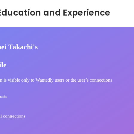
Hidden: Education and Experience	
ei Takachi's
ile
n is visible only to Wantedly users or the user’s connections
osts
l connections