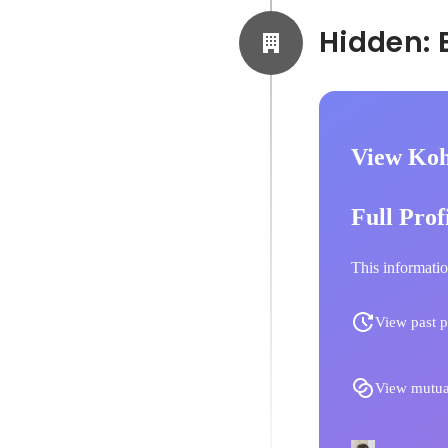
View Koh
Full Prof
This informatio
View past p
View mutua