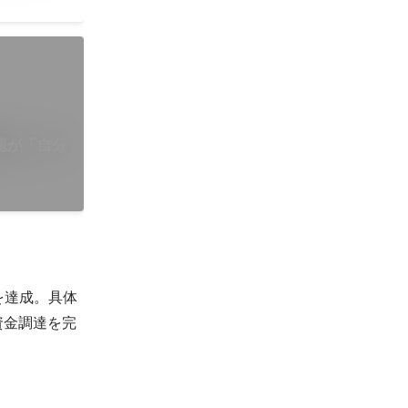
題が「自分
ンを達成。具体
資金調達を完