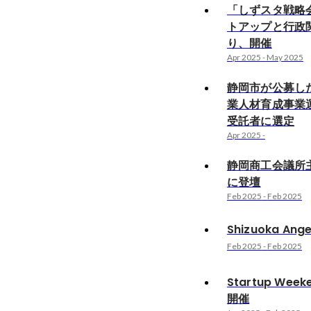
「しずスタ戦略
トアップと行政
り、開催
Apr 2025
-
May 2025
静岡市が公募し
業人材育成事業
受託者に選定
Apr 2025
-
静岡商工会議所
に登壇
Feb 2025
-
Feb 2025
Shizuoka Ange
Feb 2025
-
Feb 2025
Startup Week
開催