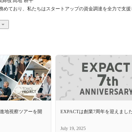
取締役 髙地  耕平

役を務めており、私たちはスタートアップの資金調達を全力で支
進地視察ツアーを開
EXPACTは創業7周年を迎えまし
July 19, 2025