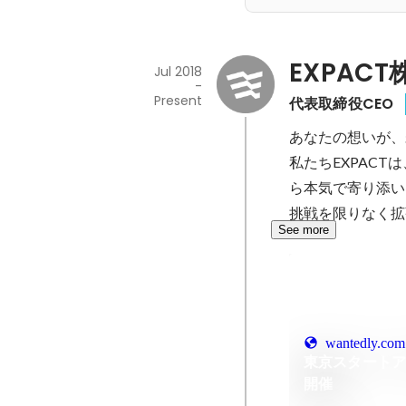
EXPAC
Jul 2018
-
Present
代表取締役CEO
あなたの想いが、
私たちEXPAC
ら本気で寄り添いま
挑戦を限りなく拡
See more
wantedly.com
東京スタート
開催