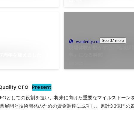
Jul 2025
See 37 more
wantedly.com
現場体験が動かす心。地域課
業7周年を迎えました
事」になる瞬間
Jun 2025
ality CFO
Present
lityのCFOとしての役割を担い、将来に向けた重要なマイルストー
業展開と技術開発のための資金調達に成功し、累計3.3億円の