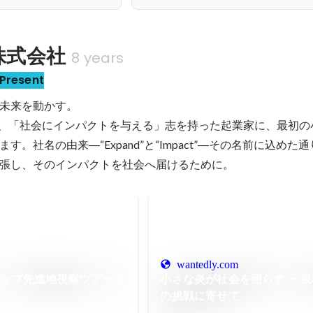
T株式会社
8 years
Present
未来を動かす。

Tは、「社会にインパクトを与える」志を持った起業家に、最初
す。社名の由来―“Expand”と“Impact”―その名前に込めた
張し、そのインパクトを社会へ届けるために。
wantedly.com
アップ先進地視察ツアーを
小さな炎が社会を照らす — 
の挑戦に寄せて