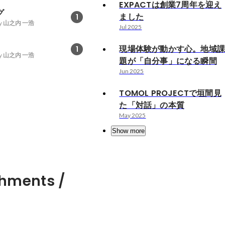
EXPACTは創業7周年を迎え
グ
ました
1
y
山之内 一浩
Jul 2025
現場体験が動かす心。地域
1
y
山之内 一浩
題が「自分事」になる瞬間
Jun 2025
TOMOL PROJECTで垣間見
た「対話」の本質
May 2025
Show more
hments /