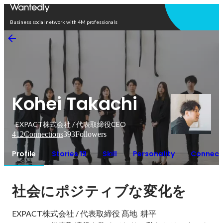
Open in app
Business social network with 4M professionals
Kohei Takachi
EXPACT株式会社 / 代表取締役CEO
412
Connections
393
Followers
Profile
Stories 19
Skill
Personality
Connect
社会にポジティブな変化を
EXPACT株式会社 / 代表取締役 髙地  耕平
