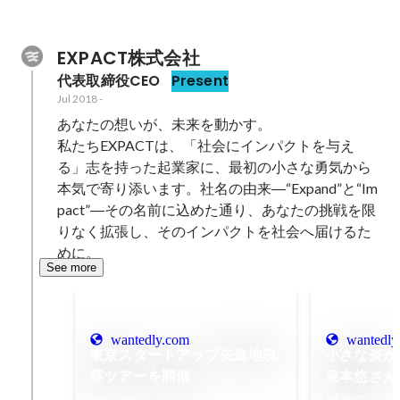
EXPACT株式会社
代表取締役CEO
Present
Jul 2018
-
あなたの想いが、未来を動かす。

私たちEXPACTは、「社会にインパクトを与え
る」志を持った起業家に、最初の小さな勇気から
本気で寄り添います。社名の由来―“Expand”と“Im
pact”―その名前に込めた通り、あなたの挑戦を限
りなく拡張し、そのインパクトを社会へ届けるた
めに。
See more
wantedly.com
wantedly
東京スタートアップ先進地視
小さな炎が
察ツアーを開催
泉本悠さん
May 2026
Jul 2025