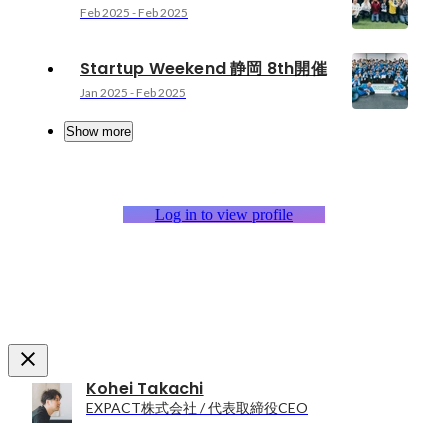
Feb 2025
-
Feb 2025
Startup Weekend 静岡 8th開催
Jan 2025
-
Feb 2025
Show more
Log in to view profile
Kohei Takachi
EXPACT株式会社 / 代表取締役CEO