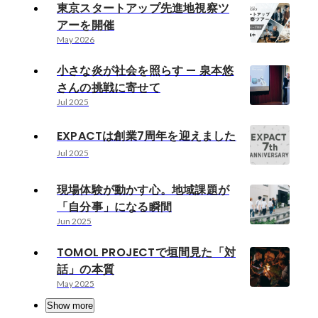
東京スタートアップ先進地視察ツ
アーを開催
May 2026
小さな炎が社会を照らす — 泉本悠
さんの挑戦に寄せて
Jul 2025
EXPACTは創業7周年を迎えました
Jul 2025
現場体験が動かす心。地域課題が
「自分事」になる瞬間
Jun 2025
TOMOL PROJECTで垣間見た「対
話」の本質
May 2025
Show more