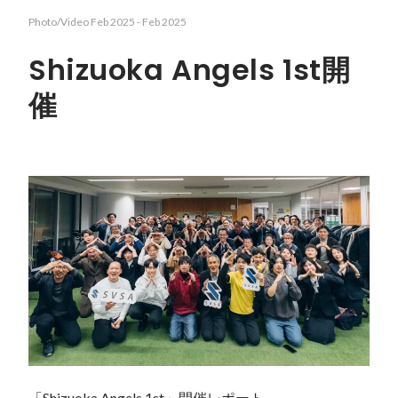
Photo/Video
Feb 2025
-
Feb 2025
Shizuoka Angels 1st開
催
「Shizuoka Angels 1st」開催レポート
