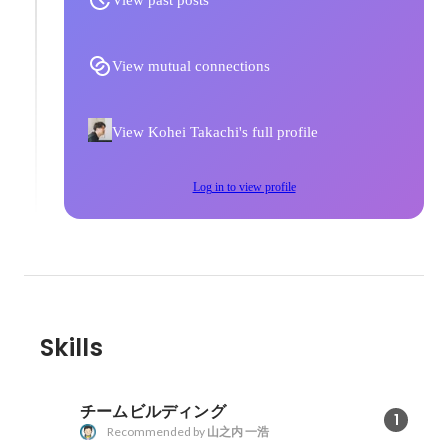
View mutual connections
View Kohei Takachi's full profile
Log in to view profile
Skills
チームビルディング
1
Recommended by
山之内 一浩