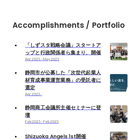
Accomplishments / Portfolio
「しずスタ戦略会議」スタートア
ップと行政関係者ら集まり、開催
Apr 2025
-
May 2025
静岡市が公募した「次世代起業人
材育成事業運営業務」の受託者に
選定
Apr 2025
-
静岡商工会議所主催セミナーに登
壇
Feb 2025
-
Feb 2025
Shizuoka Angels 1st開催