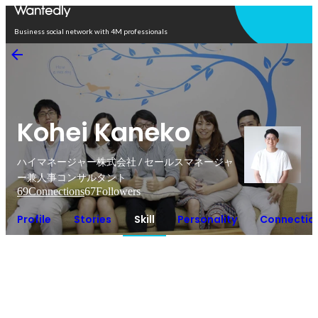
Open in app
Business social network with 4M professionals
Kohei Kaneko
ハイマネージャー株式会社 / セールスマネージャ
ー兼人事コンサルタント
69
Connections
67
Followers
Profile
Stories
Skill
Personality
Connectio