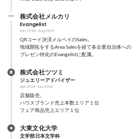
株式会社メルカリ
Evangelist
Dec 2018
-
Aug 2019
QRコード決済メルペイのSales。

地域開拓をするArea Salesを経て各企業自治体への
プレゼン特化のEvangelistに配属。
株式会社ツツミ
ジュエリーアドバイザー
Apr 2016
-
Sep 2018
店舗販売。

ハウスブランド売上本数エリア１位

大東文化大学
文学部日本文学科