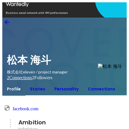
Open in app
Business social network with 4M professionals
松本 海斗
株式会社eleven / project manager
2
Connections
2
Followers
Profile
Stories
Personality
Connections
facebook.com
Ambition
In the future