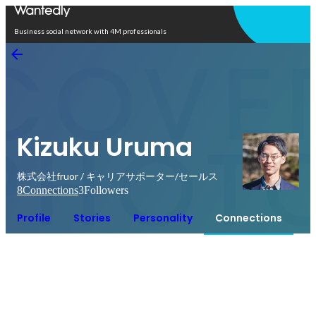
Open in app
Business social network with 4M professionals
Kizuku Uruma
株式会社fruor / キャリアサポーター/セールス
8
Connections
3
Followers
Profile
Stories
Personality
Connections