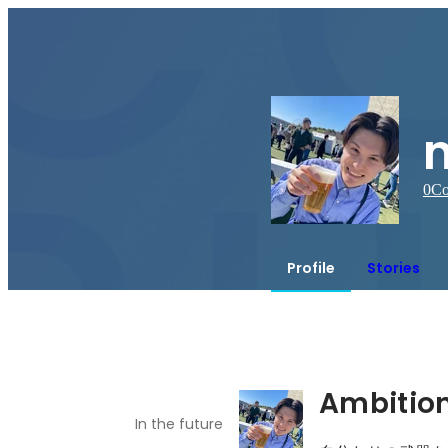
0
Co
Profile
Stories
Ambitio
In the future