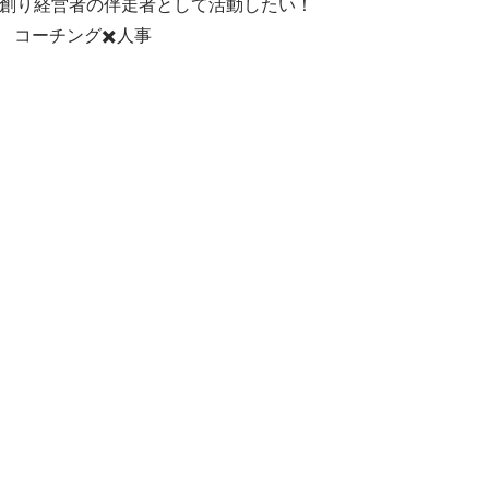
創り経営者の伴走者として活動したい！

　コーチング✖️人事
