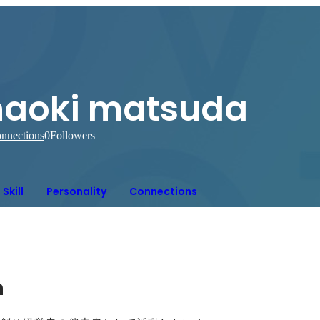
naoki matsuda
nnections
0
Followers
Skill
Personality
Connections
n