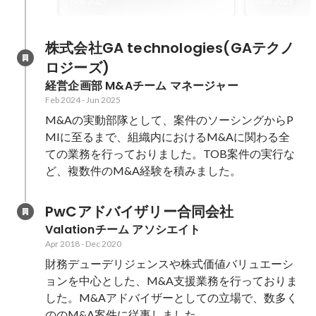
とCTOが語る急成長の秘訣＜
とCTOが
Nov 2025
Nov 2025
後編＞
前編＞
株式会社GA technologies(GAテクノ
ロジーズ)
経営企画部 M&Aチーム マネージャー
Feb 2024
-
Jun 2025
M&Aの実動部隊として、案件のソーシングからP
MIに至るまで、組織内におけるM&Aに関わる全
ての業務を行っておりました。TOB案件の実行な
ど、複数件のM&A経験を積みました。
PwCアドバイザリー合同会社
Valationチーム アソシエイト
Apr 2018
-
Dec 2020
財務デューデリジェンスや株式価値バリュエーシ
ョンを中心とした、M&A支援業務を行っておりま
した。M&Aアドバイザーとしての立場で、数多く
ののM&A案件に従事しました。