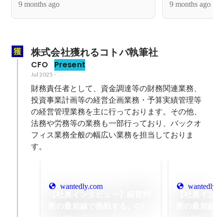
9 months ago
9 months ago
株式会社獲れるコトバ執筆社
CFO
Present
Jul 2025
-
財務責任者として、資金調達等の財務関連業務、
投資事業計画等の経営企画業務・予算実績管理等
の経営管理業務を主に行っております。その他、
法務や労務等の業務も一部行っており、バックオ
フィス業務全般の幅広い業務を担当しておりま
す。
wantedly.com
wantedly
【社員インタビュー】経営判
【社員イン
断の最前線で挑戦する。CFO
断の最前線