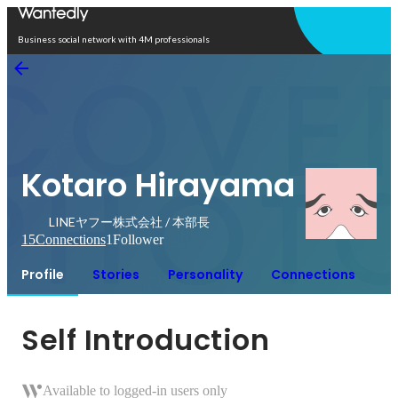
Open in app
Business social network with 4M professionals
Kotaro Hirayama
LINEヤフー株式会社 / 本部長
15
Connections
1
Follower
Profile
Stories
Personality
Connections
Self Introduction
Available to logged-in users only