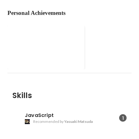
Personal Achievements
DIY推進プロジェクト
日本の空き家を活用し、面積あた
りの活用率の向上を目指す活動。
Skills
JavaScript
1
Recommended by
Yasuaki Matsuda