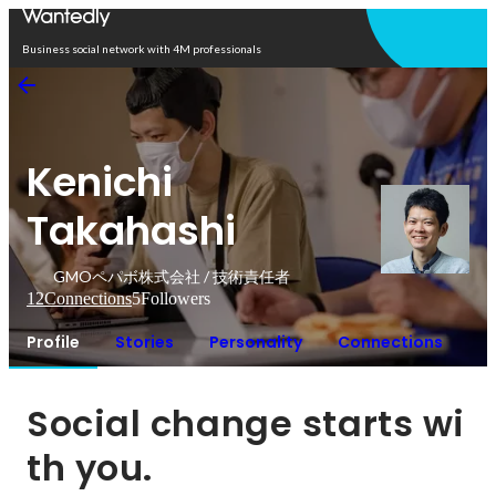
Open in app
Business social network with 4M professionals
Kenichi
Takahashi
GMOペパボ株式会社 / 技術責任者
12
Connections
5
Followers
Profile
Stories
Personality
Connections
Social change starts wi
th you.