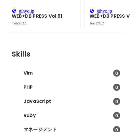
gihyo.jp
gihyo.jp
WEB+DB PRESS Vol.61
WEB+DB PRESS Vo
Feb 2011
Jun 2017
Skills
Vim
0
PHP
0
JavaScript
0
Ruby
0
マネージメント
0