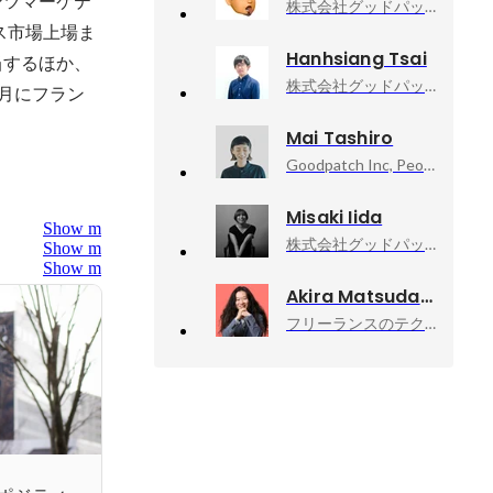
ンツマーケテ
株式会社グッドパッチ, 執行役員
ス市場上場ま
Hanhsiang Tsai
当するほか、
株式会社グッドパッチ, Design Manager / UI Designer
7月にフラン
Mai Tashiro
Goodpatch Inc, People Empowerment Office
Misaki Iida
Show more
株式会社グッドパッチ, 事業開発室／ReDesignerグループマネージャー
Show more
Show more
Akira Matsuda
フリーランスのテクニカルアドバイザー業, 技術顧問