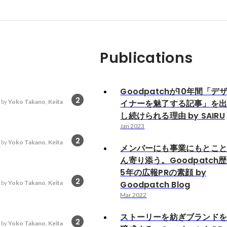
Publications
Goodpatchが10年間「デ
2
 by
Yoko Takano
,
Keita
イナーを魅了する記事」を
し続けられる理由 by SAIRU
Jan 2023
2
 by
Yoko Takano
,
Keita
メンバーにも事業にもとこ
ん寄り添う。Goodpatch歴
5年の広報PRの素顔 by
2
 by
Yoko Takano
,
Keita
Goodpatch Blog
Mar 2022
ストーリーを紡ぎブランド
2
 by
Yoko Takano
,
Keita