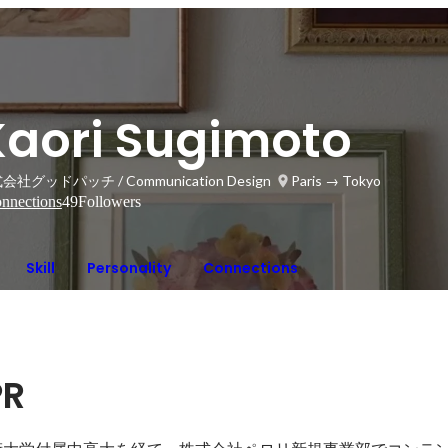
Kaori Sugimoto
会社グッドパッチ / Communication Design
Paris → Tokyo
nnections
49
Followers
Skill
Personality
Connections
PR