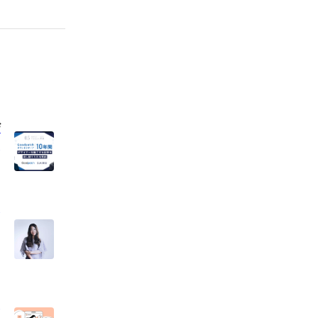
ザ
出
と
を