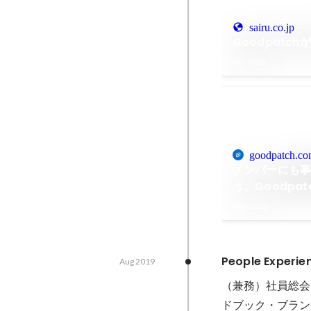
sairu.co.jp
Goodpatc
Jan 2023
goodpatch.c
メンバーにも
う。Goodpa
by Goodpatc
Mar 2022
People Exper
Aug 2019
（兼務）社員総会
ドブック・ブラン