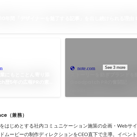
hが10年間「デザイナーを魅了する記事」を出し続けられる理由 by
See 3 more
om
note.com
事業にもとことん寄り添
ストーリーを紡ぎブランドを
tch歴5年の広報PRの素顔
Goodpatch PRの奮闘記
h Blog
Dec 2021
ience（兼務）
をはじめとする社内コミュニケーション施策の企画・Webサ
ドムービーの制作ディレクションをCEO直下で主導。イベン