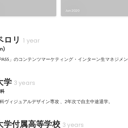
Jun 2020
ペロリ
1 year
n)
YPASS」のコンテンツマーケティング・インターン生マネジメ
大学
3 years
学科
科ヴィジュアルデザイン専攻 、2年次で自主中途退学。
大学付属高等学校
3 years