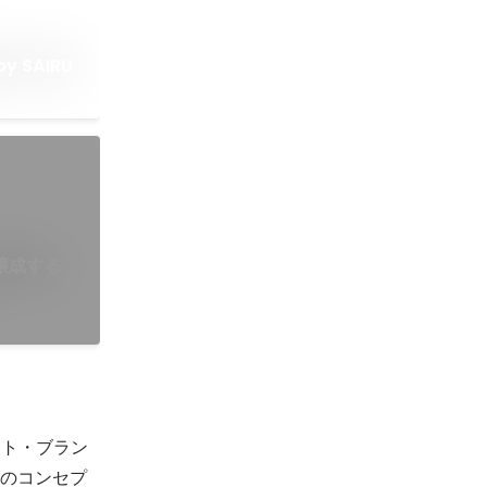
 SAIRU
醸成する、
イト・ブラン
トのコンセプ