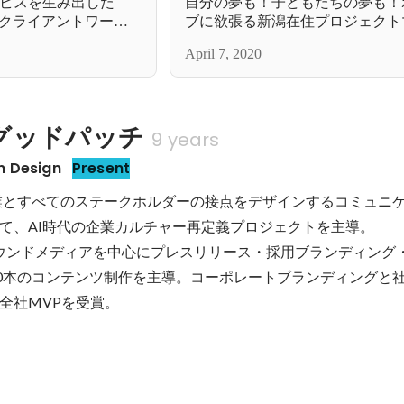
ビスを生み出した
自分の夢も！子どもたちの夢も！
がクライアントワーク
ブに欲張る新潟在住プロジェクト
ャー
April 7, 2020
グッドパッチ
9 years
 Design
Present
企業とすべてのステークホルダーの接点をデザインするコミュニ
て、AI時代の企業カルチャー再定義プロジェクトを主導。

3：オウンドメディアを中心にプレスリリース・採用ブランディング
00本のコンテンツ制作を主導。コーポレートブランディングと
全社MVPを受賞。