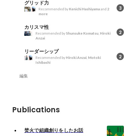
グリッド力
3
Recommended by
Kenichi Hashiyama
and
2
more
カリスマ性
2
Recommended by
Shunsuke Komatsu
,
Hiroki
Anzai
リーダーシップ
2
Recommended by
Hiroki Anzai
,
Motoki
Ishibashi
編集
Publications
焚火で組織創りをしたお話