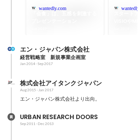
wantedly.com
wantedly
「会食」は、五感を刺激する
スタートア
プレゼンテーション
VISIOやM
と思うもの
Jun 2019
Jun 2019
エン・ジャパン株式会社
経営戦略室　新規事業企画室
Jan 2014
-
Sep 2017
株式会社アイタンクジャパン
Aug 2015
-
Jan 2017
エン・ジャパン株式会社より出向。
URBAN RESEARCH DOORS
Sep 2011
-
Dec 2013