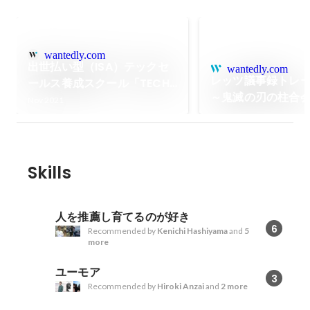
wantedly.com
出世払い型（ISA）テックセ
wantedly.com
レッツ議事録トレ
ールス養成スクール「TECH
～鬼滅の刃の柱合
SALES CAMP」のWorX株式
Nov 2021
録練習～
会社、総額約4000万円の資
金調達を実施（2021年7月29
日）
Skills
人を推薦し育てるのが好き
6
Recommended by
Kenichi Hashiyama
and
5
more
ユーモア
3
Recommended by
Hiroki Anzai
and
2 more