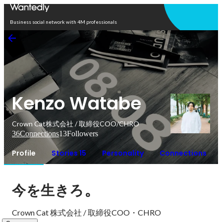
Open in app
Business social network with 4M professionals
Kenzo Watabe
Crown Cat株式会社 / 取締役COO/CHRO
36
Connections
13
Followers
Profile
Stories 15
Personality
Connections
。
今を生きろ
Crown Cat 株式会社 / 取締役COO・CHRO