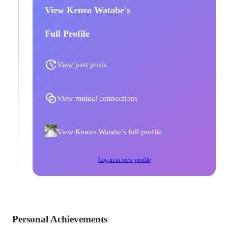
View Kenzo Watabe's
Full Profile
View past posts
View mutual connections
View Kenzo Watabe's full profile
Log in to view profile
Personal Achievements