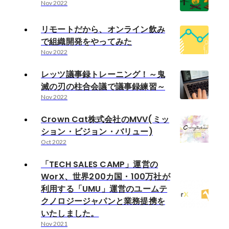
Nov 2022
リモートだから、オンライン飲み
で組織開発をやってみた
Nov 2022
レッツ議事録トレーニング！～鬼
滅の刃の柱合会議で議事録練習～
Nov 2022
Crown Cat株式会社のMVV(ミッ
ション・ビジョン・バリュー)
Oct 2022
「TECH SALES CAMP」運営の
WorX、世界200カ国・100万社が
利用する「UMU」運営のユームテ
クノロジージャパンと業務提携を
いたしました。
Nov 2021