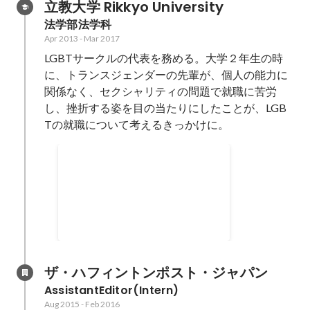
立教大学 Rikkyo University
メリカ社会に
法学部法学科
ば、もっとピ
Apr 2013
-
Mar 2017
LGBTを受
LGBTサークルの代表を務める。大学２年生の時
きるのでは？
く。
に、トランスジェンダーの先輩が、個人の能力に
関係なく、セクシャリティの問題で就職に苦労
し、挫折する姿を目の当たりにしたことが、LGB
Tの就職について考えるきっかけに。
早稲田ビジネスコンテスト HIS賞
Oct 2015
ザ・ハフィントンポスト・ジャパン
AssistantEditor(Intern)
Aug 2015
-
Feb 2016