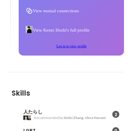
View mutual connections
View Kento Hoshi's full profile
Log in to view profile
Skills
人たらし
2
Recommended by
Xinlei Zhang
,
Idera Harumi
LGBT
0