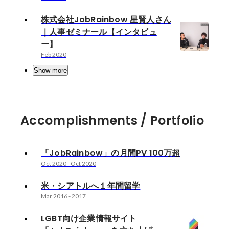
株式会社JobRainbow 星賢人さん
｜人事ゼミナール【インタビュ
ー】
Feb 2020
Show more
Accomplishments / Portfolio
「JobRainbow」の月間PV 100万超
Oct 2020
-
Oct 2020
米・シアトルへ１年間留学
Mar 2016
-
2017
LGBT向け企業情報サイト