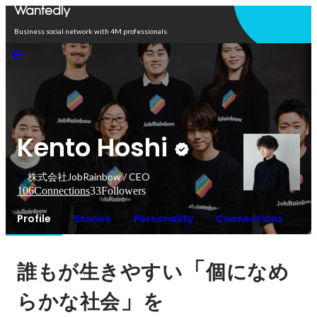
Open in app
Business social network with 4M professionals
Kento Hoshi
株式会社JobRainbow / CEO
106
Connections
33
Followers
Profile
Stories
Personality
Connections
「
誰もが生きやすい
個になめ
」
らかな社会
を