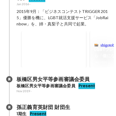
Jan 2016
-
2015年9月：「ビジネスコンテストTRIGGER 201
5」優勝を機に、LGBT就活支援サービス「JobRai
nbow」を、姉・真梨子と共同で起業。
「JobRainbow」の月間PV
Oct 2020
shigotoba
LGBTフ
100
ら「個にな
万超
実現へ ～
Sep 2020
JobRain
インタビュ
板橋区男女平等参画審議会委員
場【インタ
板橋区男女平等参画審議会委員
Present
Nov 2019
-
孫正義育英財団 財団生
1期生
Present