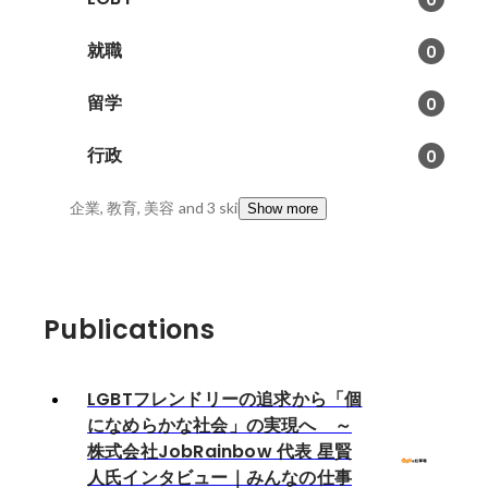
就職
0
留学
0
行政
0
企業, 教育, 美容
and 3 skills
Show more
Publications
LGBTフレンドリーの追求から「個
になめらかな社会」の実現へ ～
株式会社JobRainbow 代表 星賢
人氏インタビュー｜みんなの仕事