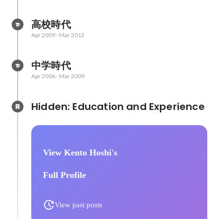
高校時代
Apr 2009
-
Mar 2012
中学時代
Apr 2006
-
Mar 2009
Hidden: Education and Experience	
View Kento Hoshi's
Full Profile
View past posts