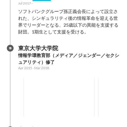
Jul 2017
-
ソフトバンクグループ孫正義会長によって設立さ
れた、シンギュラリティ後の情報革命を迎える世
界でリーダーとなる、25歳以下の異能を支援する
財団。1期生として支援を受ける。
東京大学大学院
情報学環教育部（メディア／ジェンダー／セクシ
ュアリティ）修了
Apr 2015
-
Mar 2018
米・シアト
KBB学生審査最優秀賞
May 2018
大学でジェン
るかたわら、
ターンシップ
Mar 2016
-
201
ーダーシップ
加。 LGB
教観などに基