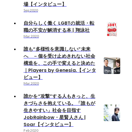
場【インタビュー】
Sep 2020
自分らしく働く LGBTの就活・転
職の不安が解消する本 | 翔泳社
Mar 2020
誰も“多様性を意識しない”未来
へ －個を受け止めきれない社会
構造を、この手で変えると決めた
｜Players by Genesia.【インタ
ビュー】
Mar 2020
誰かを“攻撃”する人もきっと、生
きづらさを抱えている。「誰もが
生きやすい」社会を目指す
JobRainbow・星賢人さん |
Soar【インタビュー】
Feb 2020