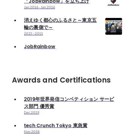
「JobRainbow」を立ち上げ
Jan 2016
-
Jan 2016
消えゆく都心のふるさと～東京五
輪の裏側で～
2015
-
2015
JobRainbow
Awards and Certifications
2019年世界発信コンペティション サービ
ス部門 優秀賞
Dec 2019
tech Crunch Tokyo 東急賞
Nov 2018