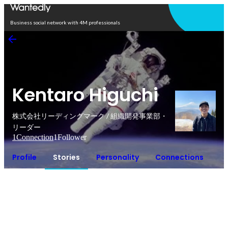
Open in app
Business social network with 4M professionals
Kentaro Higuchi
株式会社リーディングマーク / 組織開発事業部・
リーダー
1
Connection
1
Follower
Profile
Stories
Personality
Connections