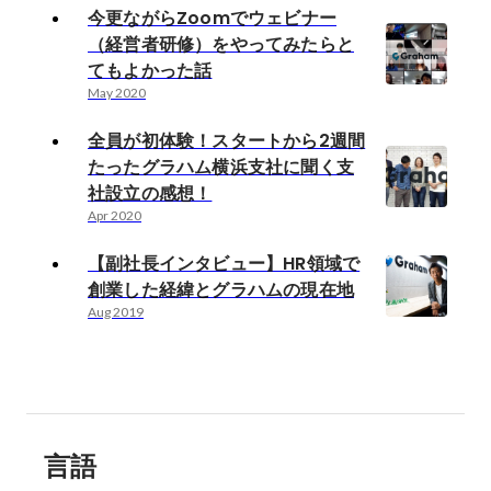
今更ながらZoomでウェビナー
（経営者研修）をやってみたらと
てもよかった話
May 2020
全員が初体験！スタートから2週間
たったグラハム横浜支社に聞く支
社設立の感想！
Apr 2020
【副社長インタビュー】HR領域で
創業した経緯とグラハムの現在地
Aug 2019
言語