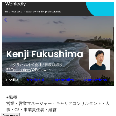
Open in app
Business social network with 4M professionals
Kenji Fukushima
グラハム株式会社 / 代表取締役
53
Connections
32
Followers
Profile
Stories 4
Personality
Connections
●職種

営業・営業マネージャー・キャリアコンサルタント・人
事・CS・事業責任者・経営
See more