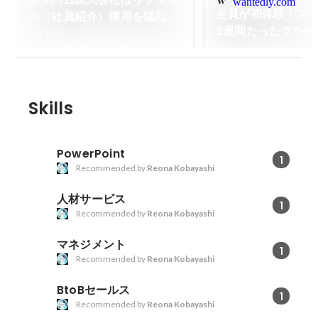
wantedly.com
全員が初体験！ス
ル（社員紹介）採用を猛烈に
2週間たったグラハ
推進しています。
Aug 2021
社に聞く支社設立
Skills
PowerPoint
1
Recommended by
Reona Kobayashi
人材サービス
1
Recommended by
Reona Kobayashi
マネジメント
1
Recommended by
Reona Kobayashi
BtoBセールス
1
Recommended by
Reona Kobayashi