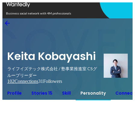
Open in app
Business social network with 4M professionals
Keita Kobayashi
ライフイズテック株式会社 / 塾事業推進室 CSグ
ループリーダー
102
Connections
31
Followers
Profile
Stories 15
Skill
Personality
Connect