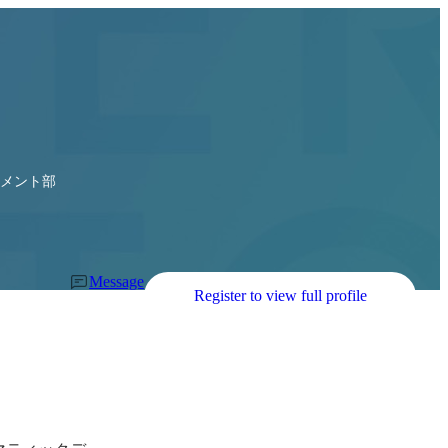
ジメント部
Message
Register to view full profile