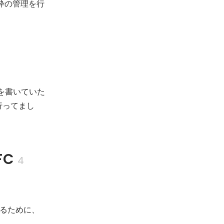
枠の管理を行
dを書いていた
行ってまし
FC
4 
るために、