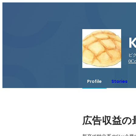
ピ
0
Co
Profile
Stories
広告収益の