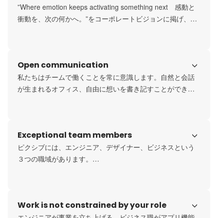
”Where emotion keeps activating something next　感動と
衝動を、次の何かへ。”をコーポレートビジョンに掲げ、世
界中のクリエイターのために、どうしたらもっと良いサー
ビスが作れるか社員全員が考え、思いを形にしようと取り
組んでいます。
Open communication
私たちはチームで働くことを常に意識します。自然と会話
が生まれるオフィス、自由に想いを書き記すことができる
ツール、社長含め全員をハンドルネームで呼ぶ文化など、
チーム開発に必要なオープンコミュニケーションを数多く
制度として導入しています。
Exceptional team members
ピクシブには、エンジニア、デザイナー、ビジネスという
３つの職域があります。

それぞれのプロダクトで3者がチームを作り事業開発、サー
ビスグロースを試行しています。ひとり一人が強みを持
つ、個性豊かなメンバーが在籍しています。
Work is not constrained by your role
エンジニアが事業を立ち上げる、ビジネス職がアプリ機能