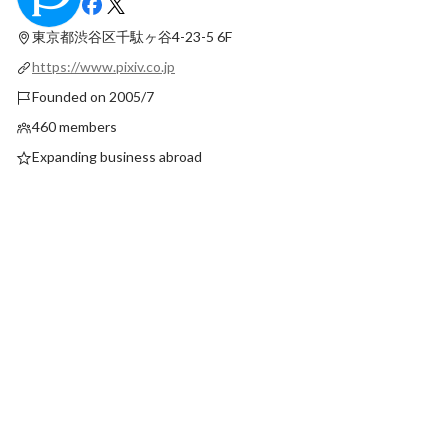
マティックマネジメントUnitの仕事とは
チーム・データエンジ
東京都渋谷区千駄ヶ谷4-23-5
6F
Pinned
Pinned
https://www.pixiv.co.jp
Founded on 2005/7
460 members
Expanding business abroad