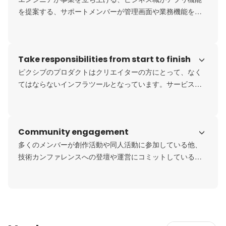
を提案する、サポートメンバーが管理画面や業務機能を自
分たちで改修するなど、職種とビジネスは自由に横断しま
す。
Take responsibilities from start to finish
ピクシブのプロダクトはクリエイターの方にとって、なく
てはならないインフラツールとなっています。サービスを
安全安心に保ち、創作活動を根底から支えることに強い責
任感を持って働いています。
Community engagement
多くのメンバーが創作活動や同人活動に参加している他、
技術カンファレンスへの登壇や運営にコミットしているメ
ンバーも多数在籍しています。社内社外問わず、好奇心を
持って働く社員が多くいる環境です。