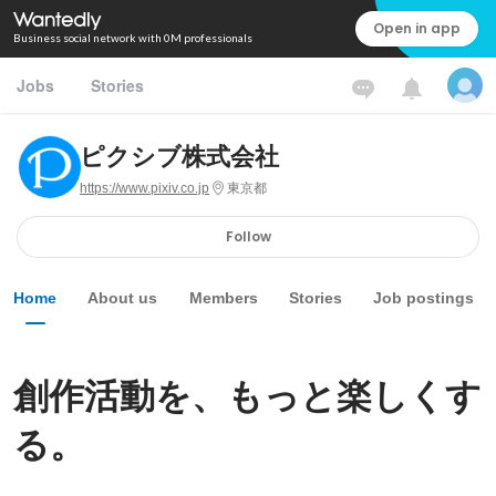
Open in app
Business social network with 0M professionals
Jobs
Stories
ピクシブ株式会社
https://www.pixiv.co.jp
東京都
Follow
Home
About us
Members
Stories
Job postings
創作活動を、もっと楽しくす
る。