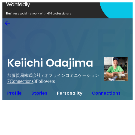
Open in app
Business social network with 4M professionals
Keiichi Odajima
加藤貿易株式会社 / オフラインコミニケーション
7
Connections
3
Followers
Profile
Stories
Personality
Connections