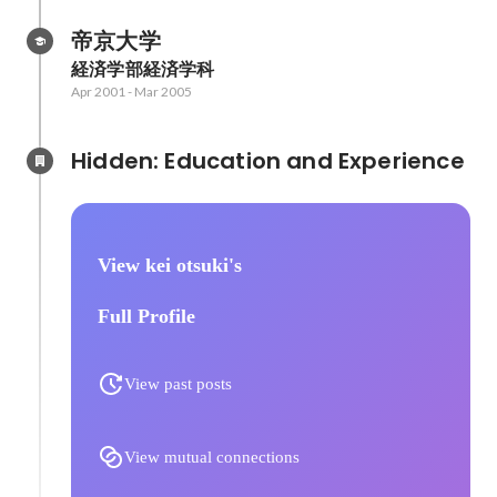
帝京大学
経済学部経済学科
Apr 2001
-
Mar 2005
Hidden: Education and Experience	
View kei otsuki's
Full Profile
View past posts
View mutual connections