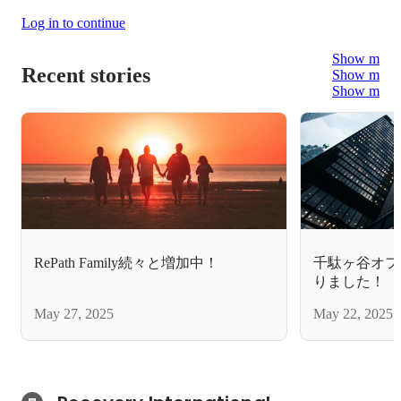
Log in to continue
Show more
Recent stories
Show more
Show more
RePath Family続々と増加中！
千駄ヶ谷オフ
りました！
May 27, 2025
May 22, 2025