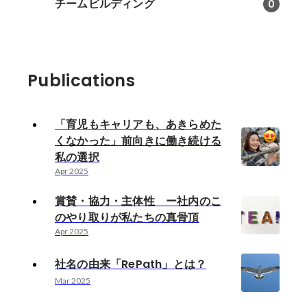
チームビルディング
0
Publications
「育児もキャリアも、あきらめた
くなかった」前向きに働き続ける
私の選択
Apr 2025
賞賛・協力・主体性 ー社内のこ
のやり取りが私たちの真骨頂
Apr 2025
社名の由来「RePath」とは？
Mar 2025