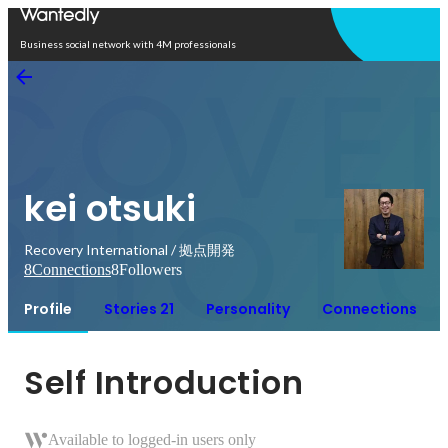
Open in app
Business social network with 4M professionals
kei otsuki
Recovery International / 拠点開発
8
Connections
8
Followers
Profile
Stories 21
Personality
Connections
Self Introduction
Available to logged-in users only