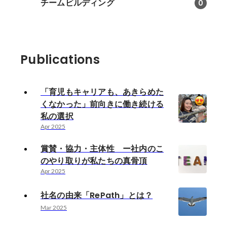
チームビルディング
0
Publications
「育児もキャリアも、あきらめた
くなかった」前向きに働き続ける
私の選択
Apr 2025
賞賛・協力・主体性 ー社内のこ
のやり取りが私たちの真骨頂
Apr 2025
社名の由来「RePath」とは？
Mar 2025