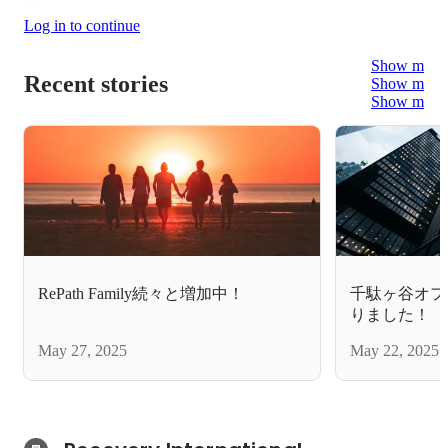
Log in to continue
Show more
Recent stories
Show more
Show more
RePath Family続々と増加中！
千駄ヶ谷オフ
りました！
May 27, 2025
May 22, 2025