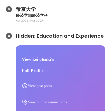
帝京大学
経済学部経済学科
Apr 2001
-
Mar 2005
Hidden: Education and Experience	
View kei otsuki's
Full Profile
View past posts
View mutual connections