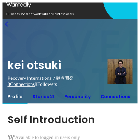
Open in app
Business social network with 4M professionals
kei otsuki
Recovery International / 拠点開発
8
Connections
8
Followers
Profile
Stories 21
Personality
Connections
Self Introduction
Available to logged-in users only