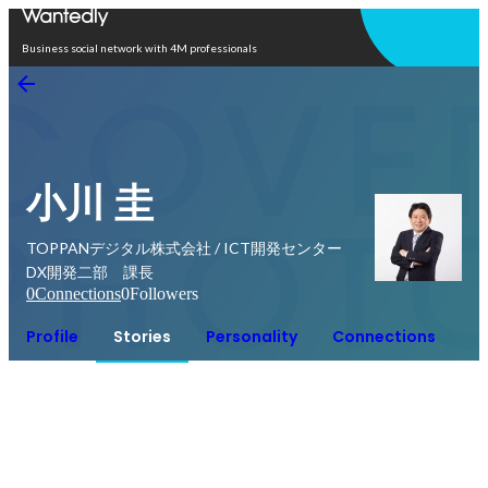
Open in app
Business social network with 4M professionals
小川 圭
TOPPANデジタル株式会社 / ICT開発センター
DX開発二部 課長
0
Connections
0
Followers
Profile
Stories
Personality
Connections