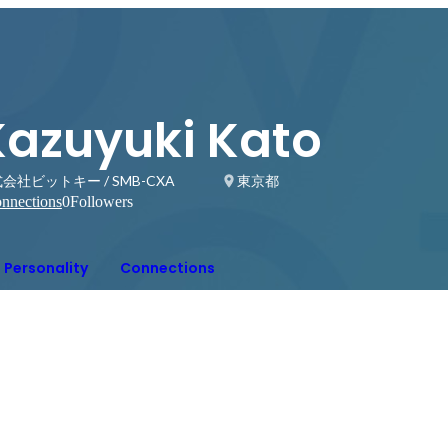
Kazuyuki Kato
会社ビットキー / SMB-CXA
東京都
nnections
0
Followers
Personality
Connections