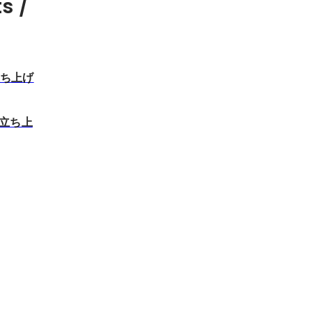
s /
立ち上げ
の立ち上