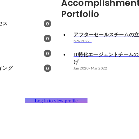
Accomplishment
Portfolio
セス
0
アフターセールスチームの
0
Nov 2022
-
0
IT特化エージェントチーム
げ
ィング
0
Jan 2020
-
Mar 2022
Log in to view profile