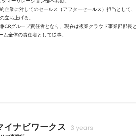
カスタマーリレーション部へ異動。

約企業に対してのセールス（アフターセールス）担当として、
の立ち上げる。

兼CRグループ責任者となり、現在は複業クラウド事業部部長
Sチーム全体の責任者として従事。
ルスチームの立ち上げ
業に対してのカスタマーセールスを実施。 事業部長と二人三脚で、一
ち上げを行う。
マイナビワークス 
3 years