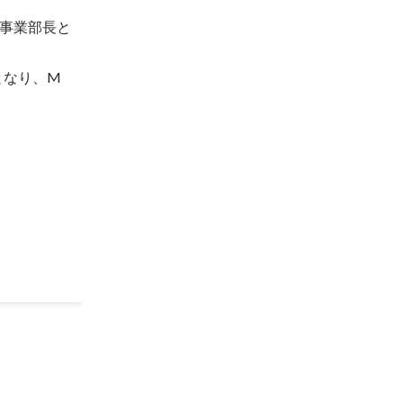
事業部長と
となり、M
人目メンバー