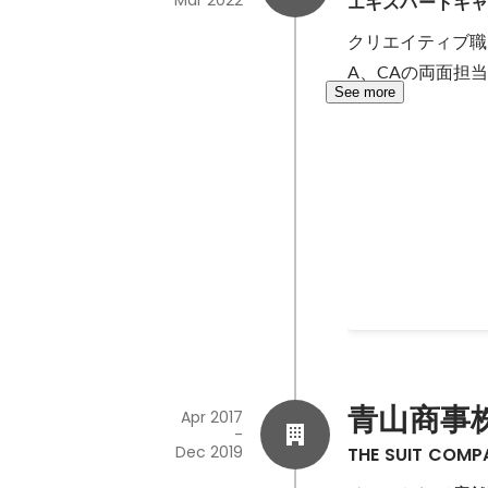
Mar 2022
エキスパートキ
クリエイティブ職
A、CAの両面担
See more
IT特化エージ
入社時からIT領
を両面で行い、エ
Jan 2020
-
Mar 2022
青山商事
Apr 2017
-
Dec 2019
THE SUIT COMP