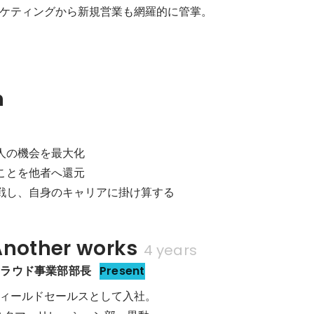
ケティングから新規営業も網羅的に管掌。
n
人の機会を最大化

ことを他者へ還元

戦し、自身のキャリアに掛け算する
other works
4 years
クラウド事業部部長
Present
ィールドセールスとして入社。
