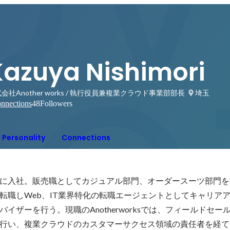
Kazuya Nishimori
会社Another works / 執行役員兼複業クラウド事業部部長
埼玉
nnections
48
Followers
Personality
Connections
に入社。販売職としてカジュアル部門、オーダースーツ部門を
転職しWeb、IT業界特化の転職エージェントとしてキャリア
イザーを行う。現職のAnotherworksでは、フィールドセー
行い、複業クラウドのカスタマーサクセス領域の責任者を経て