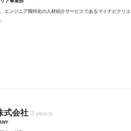
ャリア事業部
、エンジニア職特化の人材紹介サービスであるマイナビクリエ
当。
ェントチームの立ち上げ
域専門のチームに所属し、webチームの業務を兼任しながら売上拡大に貢献。
ンジニア職での採用成功に貢献。
株式会社
3 years
ANY