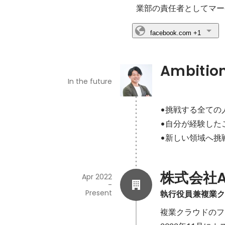
業部の責任者としてマー
facebook.com
+1
Ambitio
In the future
•挑戦する全ての
•自分が経験した
•新しい領域へ挑
株式会社An
Apr 2022
-
Present
執行役員兼複業
複業クラウドのフ