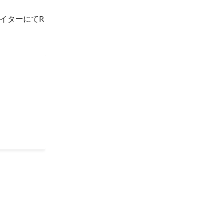
イターにてR
 RA/CA