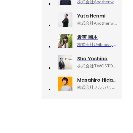
株式会社Another works, 執行役員/人事責任者
Yuta Henmi
株式会社Another works, 執行役員COO 経営企画室長
希実 岡本
株式会社Uniboost, 代表取締役
Sho Yoshino
株式会社TWOSTONE&Sons, 執行役員
Masahiro Hidaka
株式会社メルカリ, メルペイ エキスパート（Android）