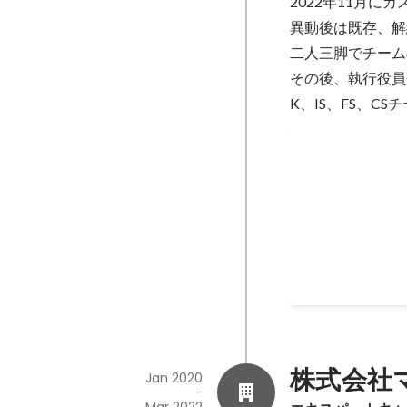
2022年11月に
異動後は既存、解
二人三脚でチーム
その後、執行役員
K、IS、FS、C
アフターセー
既存企業と解約企
としてチームの立
Nov 2022
株式会社
Jan 2020
-