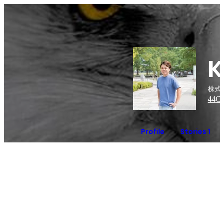
株式
44
C
Profile
Stories 1