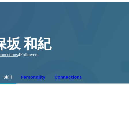
保坂 和紀
nnections
4
Followers
Skill
Personality
Connections