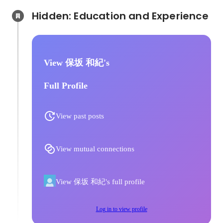
Hidden: Education and Experience	
View 保坂 和紀's
Full Profile
View past posts
View mutual connections
View 保坂 和紀's full profile
Log in to view profile