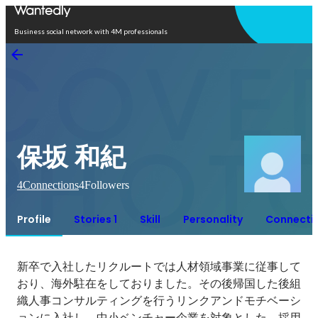
Open in app
Business social network with 4M professionals
保坂 和紀
4
Connections
4
Followers
Profile
Stories 1
Skill
Personality
Connecti
新卒で入社したリクルートでは人材領域事業に従事して
おり、海外駐在をしておりました。その後帰国した後組
織人事コンサルティングを行うリンクアンドモチベーシ
ョンに入社し、中小ベンチャー企業を対象とした、採用