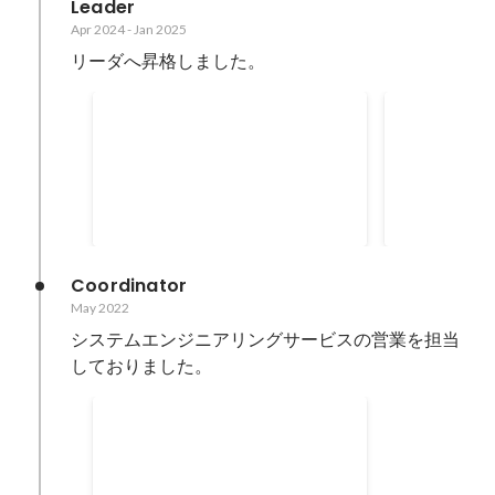
Leader
Apr 2024
-
Jan 2025
リーダへ昇格しました。
官公庁運用案件へ参画
官公庁ヘル
画
申請処理、サーバー運用案件へ参
ヘルプデスク
画しました。
して稼働を行
Aug 2024
-
Dec 2024
May 2023
-
Jul 
Coordinator
May 2022
システムエンジニアリングサービスの営業を担当
しておりました。
スポットでキッティング案件
に参画
某県の全小中学校に配布するPCラ
ック、ルーターをキッティング🔧