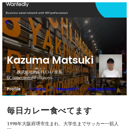
Open in app
Business social network with 4M professionals
Kazuma Matsuki
株式会社PLETECH / 室長
6
Connections
6
Followers
Profile
Stories
Personality
Connections
ー
毎日カレ
食べてます
1998年大阪府堺市生まれ、大学生までサッカー一筋人