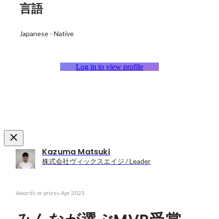
言語
Japanese
-
Native
Log in to view profile
Kazuma Matsuki
株式会社ヴィックスエイジ / Leader
Awards or prizes
Apr 2023