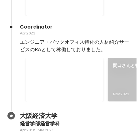
某県の消防車へ搭載するナビをキ
Sep 2022
-
Dec 2022
ッティング🔧
Coordinator
Apr 2021
エンジニア・バックオフィス特化の人材紹介サー
ビスのRAとして稼働しておりました。
小型基地局新規営業実施
関口さんと
某大手通信キャリアの小型基地局
新規営業を行いました。 飲食店を
メインに営業を行いました。📶
Apr 2021
-
Dec 2021
Nov 2021
大阪経済大学
経営学部経営学科
Apr 2018
-
Mar 2021