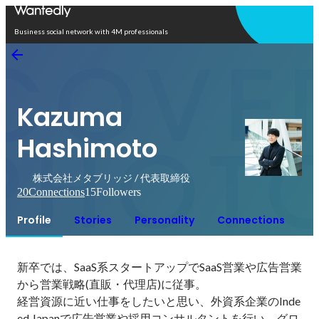
Open in app
Business social network with 4M professionals
Kazuma
Hashimoto
株式会社メタブリッジ / 代表取締役
20
Connections
15
Followers
Profile
Stories
Personality
Connections
新卒では、SaaS系スタートアップでSaaS営業や広告営業
から営業戦略(直販・代理店)に従事。

経営資源に近い仕事をしたいと思い、外資系企業のInde
ed Japanで広告営業や採用コンサルタントを行い、グロ