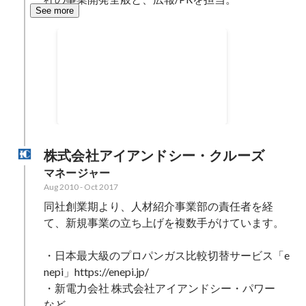
See more
エネルギーテック勉強会（主
催）
250名超のエネルギー領域のプロ
フェッショナルが集う、業界最大
級のエネルギーテックコミュニテ
ィ
株式会社アイアンドシー・クルーズ
マネージャー
Aug 2010
-
Oct 2017
同社創業期より、人材紹介事業部の責任者を経
て、新規事業の立ち上げを複数手がけています。

・日本最大級のプロパンガス比較切替サービス「e
nepi」https://enepi.jp/

・新電力会社 株式会社アイアンドシー・パワー　
など