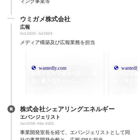
ィング事業等
ウミガメ株式会社
広報
Oct 2023
-
Jul 2024
メディア構築及び広報業務を担当
wantedly.com
wantedly
社長として子会社を設立、挫
「どんな事
折と新たなチャレンジ｜ウミ
か」考え抜
ガメ株式会社 須田侑揮
メ株式会社
Jul 2024
Mar 2024
インタビュ
株式会社シェアリングエネルギー
エバンジェリスト
Jan 2018
-
Mar 2023
事業開発室長を経て、エバンジェリストとして同
社の事業開発全般と、広報/PRを担当。