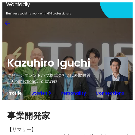
Open in app
Business social network with 4M professionals
Kazuhiro Iguchi
グリーンタレントハブ株式会社 / 代表取締役
31
Connections
5
Followers
Profile
Stories 3
Personality
Connections
事業開発家
【サマリー】
