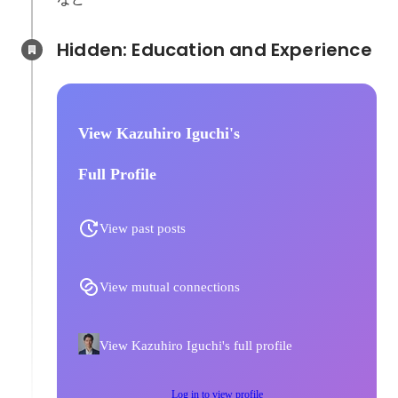
Hidden: Education and Experience	
View Kazuhiro Iguchi's
Full Profile
View past posts
View mutual connections
View Kazuhiro Iguchi's full profile
Log in to view profile