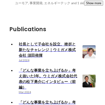
ユーモア, 事業開発, エネルギーテック
and 1 skills
Show more
Publications
社長として子会社を設立、挫折と
新たなチャレンジ｜ウミガメ株式
会社 須田侑揮
Jul 2024
「どんな事業を立ち上げるか」考
え抜いた1年。ウミガメ株式会社代
表の松下勇介にインタビュー（前
編）
Mar 2024
「どんな事業を立ち上げるか」考