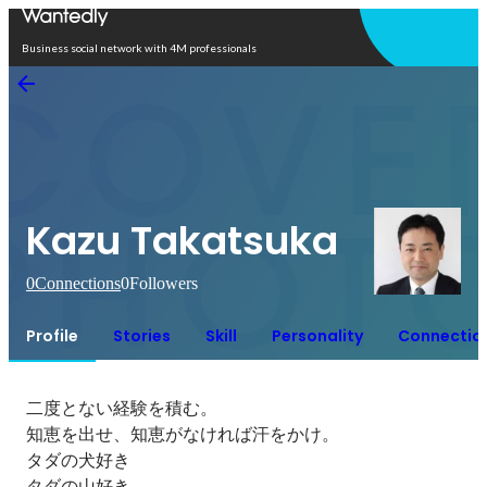
Open in app
Business social network with 4M professionals
Kazu Takatsuka
0
Connections
0
Followers
Profile
Stories
Skill
Personality
Connectio
二度とない経験を積む。

知恵を出せ、知恵がなければ汗をかけ。

タダの犬好き

タダの山好き