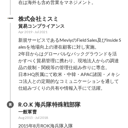
在は海外も含め営業をマネジメント。
株式会社ミスミ　
貿易コンプライアンス
Apr 2019
-
Jul 2021
新規サービスであるMeviyのField Sales及びInside S
alesを地場向上の潜在顧客に対し実施。

2年目からはグローバルなバックグラウンドを活
かすべく貿易管理に携わり、現地法人からの調達
品の規制・関税等の管理仕組み作りに専念。

日本HQ所属にて欧米・中韓・APAC諸国・メキシ
コ法人との定期的なコミュニケーションを通して
仕組みづくりの共有や情報入手にて活躍。
R.O.K 海兵隊特殊戦部隊
一般軍曹
Aug 2015
-
Jul 2018
2015年8月ROK海兵隊入隊
