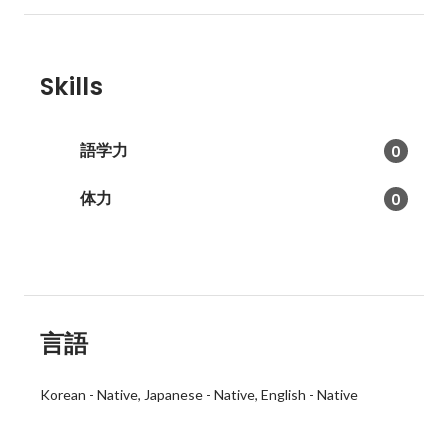
Skills
語学力
0
体力
0
言語
Korean
-
Native
Japanese
-
Native
English
-
Native