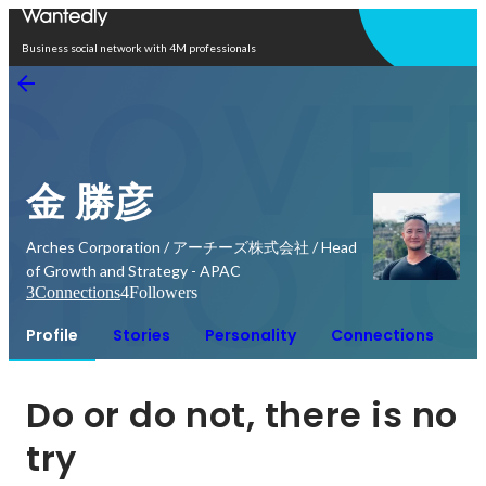
Open in app
Business social network with 4M professionals
金 勝彦
Arches Corporation / アーチーズ株式会社 / Head
of Growth and Strategy - APAC
3
Connections
4
Followers
Profile
Stories
Personality
Connections
Do or do not, there is no 
try