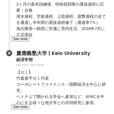
2ヶ月の基本訓練後、特殊戦部隊の選抜過程に応
募・合格

潜水過程、空挺過程、上陸過程、遊撃過程の全て
を通過し半年間の選抜過程修了（通過率7％）

海兵隊第一師団に所属し営内生活、2018年7月に
正式退役
See more
慶應義塾大学 | Keio University
経済学部
Apr 2012
-
Mar 2016
【ゼミ】

竹森俊平ゼミ代表

コーポレートファイナンス・国際経済を中心に研
究。

ベトナムで開かれる学会へ参加など、APACを中
心にする様々な他大学との共同研究に参加。
See more