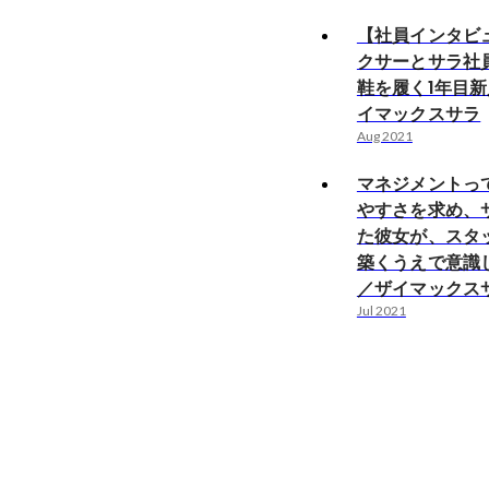
【社員インタビ
クサーとサラ社
鞋を履く1年目
イマックスサラ
Aug 2021
マネジメントっ
やすさを求め、
た彼女が、スタ
築くうえで意識
／ザイマックス
Jul 2021