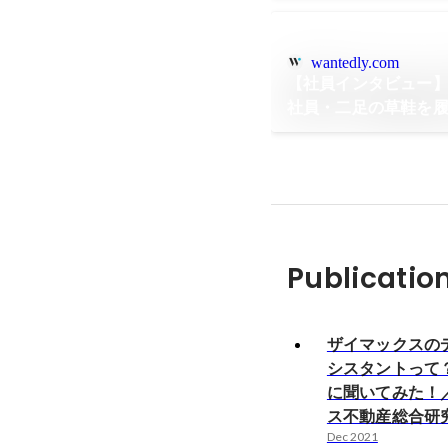
wantedly.com
【社員インタビュー
社員・二足の草鞋を履
イマックスサラ
Publicatio
ザイマックスの
シスタントって
に聞いてみた！
ス不動産総合研
Dec 2021