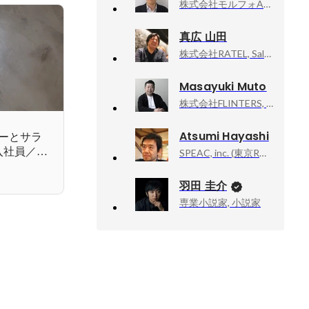
株式会社モルフォAIソリューションズ, VPoE
真広 山田
株式会社RATEL, Sales Manager
Masayuki Muto
株式会社FLINTERS, 代表取締役
Atsumi Hayashi
ーとサラ
入社員／ザ
SPEAC, inc. (東京R不動産 etc), toolbox 取締役
羽田 圭介
専業小説家, 小説家