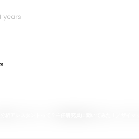
4 years
ts
タ分析アシスタントって？主任研究員に聞いてみた！／ザイマ