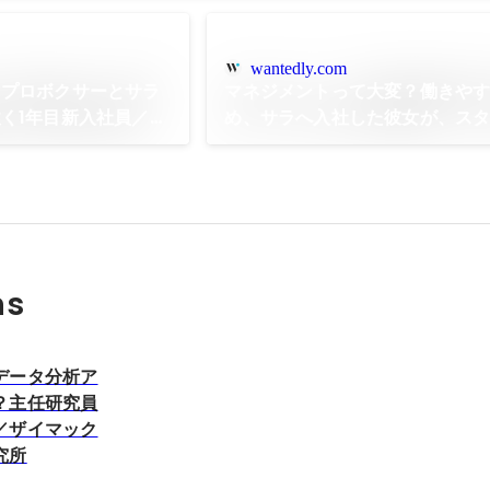
wantedly.com
】プロボクサーとサラ
マネジメントって大変？働きや
く1年目新入社員／ザ
め、サラへ入社した彼女が、ス
係を築くうえで意識しているこ
ックスサラ
ns
データ分析ア
？主任研究員
／ザイマック
究所