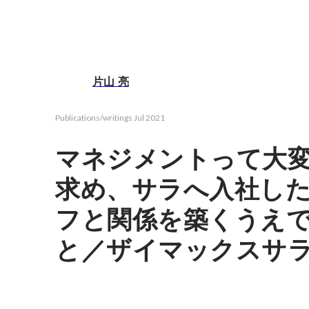
片山 亮
Publications/writings
Jul 2021
マネジメントって大
求め、サラへ入社し
フと関係を築くうえ
と／ザイマックスサ