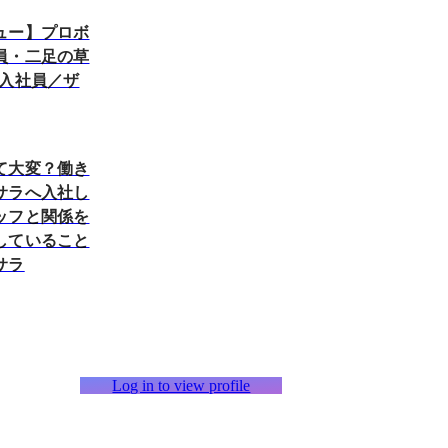
ュー】プロボ
員・二足の草
新入社員／ザ
て大変？働き
サラへ入社し
ッフと関係を
していること
サラ
Log in to view profile