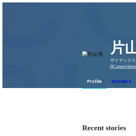
片山
ザイマックス
0
Connection
Profile
Stories 3
Recent stories