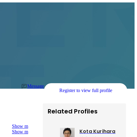
Message
Register to view full profile
Related Profiles
Show more
Kota Kurihara
Show more