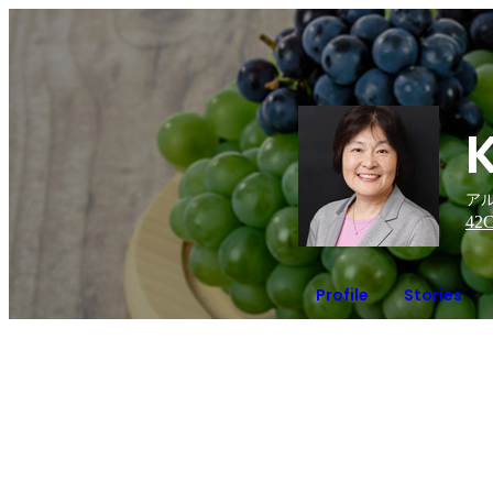
アル
42
C
Profile
Stories