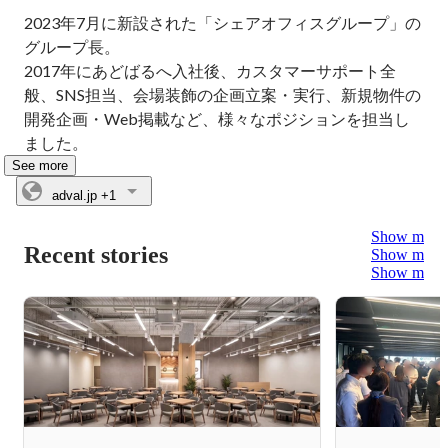
2023年7月に新設された「シェアオフィスグループ」の
グループ長。

2017年にあどばるへ入社後、カスタマーサポート全
般、SNS担当、会場装飾の企画立案・実行、新規物件の
開発企画・Web掲載など、様々なポジションを担当し
ました。
See more
adval.jp
+1
Show more
Recent stories
Show more
Show more