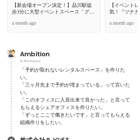
【新会場オープン決定！】品川駅徒
【イベントレ
歩3分に大型イベントスペース「グレ
気！『ツナガ
イドパーク品川」が誕生！プレ予約
橋で開催しま
a month ago
a month ago
がスタートしました✨
Ambition
In the future
「予約が取れないレンタルスペース」を作りた
い。

「三ヶ月先まで予約が埋まっている」って言いた
い。

「このオフィスに入居出来て良かった」と言って
もらえるシェアオフィスを作りたい。

「ずっとここで働きたいです」と言ってもらえる
組織作りをしたい。