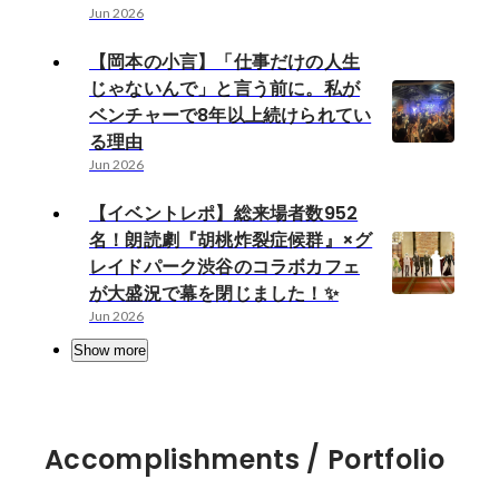
Jun 2026
【岡本の小言】「仕事だけの人生
じゃないんで」と言う前に。私が
ベンチャーで8年以上続けられてい
る理由
Jun 2026
【イベントレポ】総来場者数952
名！朗読劇『胡桃炸裂症候群』×グ
レイドパーク渋谷のコラボカフェ
が大盛況で幕を閉じました！✨
Jun 2026
Show more
Accomplishments / Portfolio