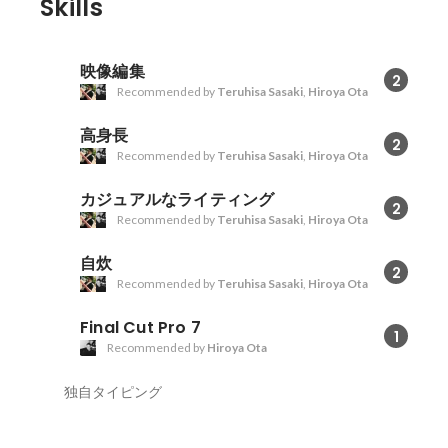
Skills
映像編集
2
Recommended by
Teruhisa Sasaki
,
Hiroya Ota
高身長
2
Recommended by
Teruhisa Sasaki
,
Hiroya Ota
カジュアルなライティング
2
Recommended by
Teruhisa Sasaki
,
Hiroya Ota
自炊
2
Recommended by
Teruhisa Sasaki
,
Hiroya Ota
Final Cut Pro 7
1
Recommended by
Hiroya Ota
独自タイピング