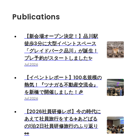
Publications
【新会場オープン決定！】品川駅
徒歩3分に大型イベントスペース
「グレイドパーク品川」が誕生！
プレ予約がスタートしました✨
Jul 2026
【イベントレポート】100名規模の
熱気！『ツナガる不動産交流会』
を新橋で開催しました！🎉
Jul 2026
【2026社員研修レポ】今の時代に
あえて社員旅行をする✈️あどばる
の1泊2日社員研修旅行のふり返り
👀