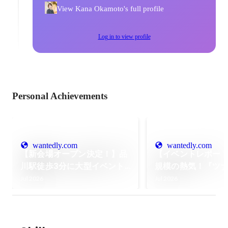
View Kana Okamoto's full profile
Log in to view profile
Personal Achievements
wantedly.com
wantedly.com
【新会場オープン決定！】品
【イベントレポート
川駅徒歩3分に大型イベント
規模の熱気！『ツ
スペース「グレイドパーク品
産交流会』を新橋
Jul 2026
Jul 2026
川」が誕生！プレ予約がスタ
した！🎉
ートしました✨