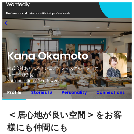
Open in app
Business social network with 4M professionals
Kana Okamoto
株式会社あどばる / シェアオフィスグループ／グ
ループ長(係長)
35
Connections
15
Followers
Profile
Stories 16
Personality
Connections
＜
＞
居心地が良い空間
をお客
様にも仲間にも