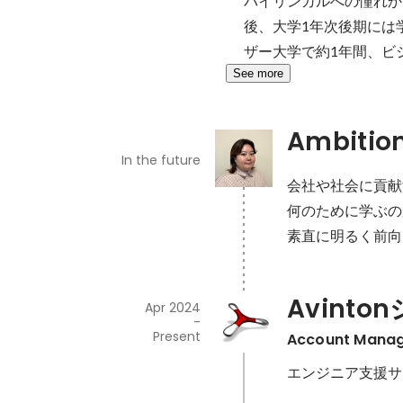
バイリンガルへの憧れか
後、大学1年次後期には
ザー大学で約1年間、ビ
See more
Ambitio
In the future
会社や社会に貢献
何のために学ぶの
素直に明るく前向
Avint
Apr 2024
-
Present
Account Mana
エンジニア支援サ