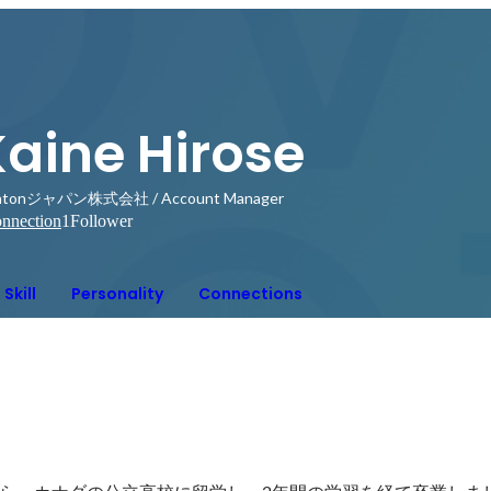
Kaine Hirose
intonジャパン株式会社 / Account Manager
nnection
1
Follower
Skill
Personality
Connections