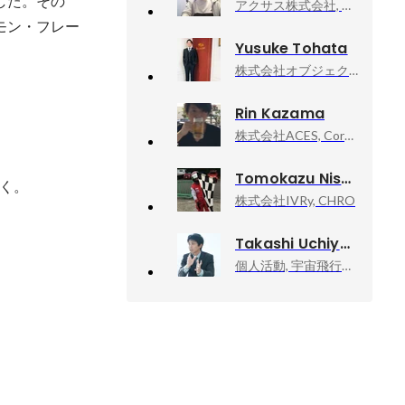
した。その
アクサス株式会社, 副事業部長
モン・フレー
Yusuke Tohata
株式会社オブジェクティブコード, ソリューションセールスチーム責任者
Rin Kazama
株式会社ACES, Corporate Mangager（経営企画/PM）
Tomokazu Nishio
。

株式会社IVRy, CHRO
Takashi Uchiyama
個人活動, 宇宙飛行士挑戦エバンジェリスト