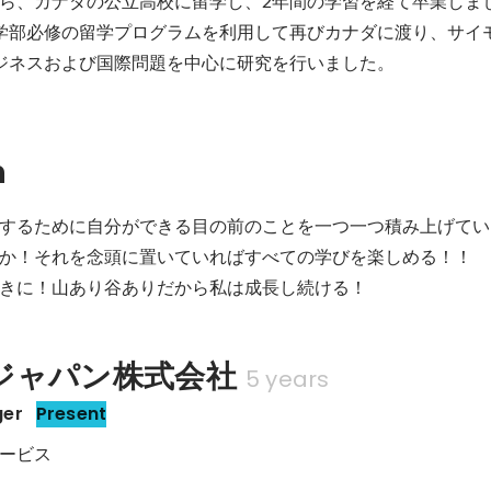
ら、カナダの公立高校に留学し、2年間の学習を経て卒業しま
学部必修の留学プログラムを利用して再びカナダに渡り、サイ
ジネスおよび国際問題を中心に研究を行いました。
n
するために自分ができる目の前のことを一つ一つ積み上げていく
か！それを念頭に置いていればすべての学びを楽しめる！！

きに！山あり谷ありだから私は成長し続ける！
onジャパン株式会社
5 years
ger
Present
ービス