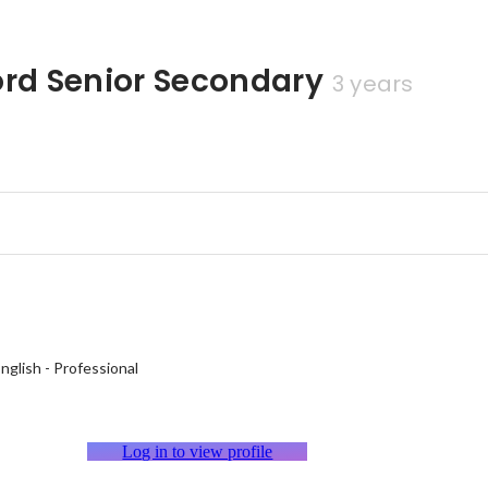
rd Senior Secondary
3 years
nglish
-
Professional
Log in to view profile