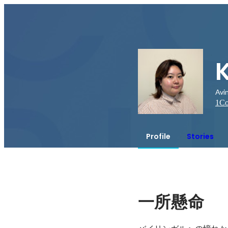
Av
1
Co
Profile
Stories
一所懸命