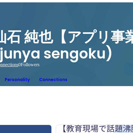
仙石 純也【アプリ事
(junya sengoku)
nnections
0
Followers
Personality
Connections