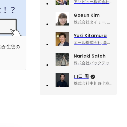
アソビュー株式会社, 上級執行役員CPO、マーケットプレイスカンパニーCEO
Goeun Kim
株式会社タイミー, 執行役員事業統括
Yuki Kitamura
エール株式会社, 事業開発
術が生徒の
Nariaki Satoh
株式会社バックテック, UIデザイナー
山口 周
株式会社中川政七商店, 社外取締役