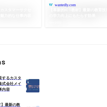
wantedly.com
るカスタマーサクセ
【革新的ICT教材】最新の教育技
の魅力的な仕事内容
の学力向上にもたらす効果
Nov 2022
ns
長するカスタ
株式会社メイ
事内容
材】最新の教