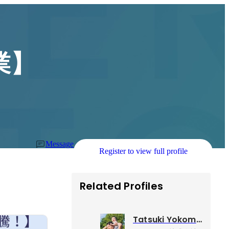
業】
Message
Register to view full profile
Related Profiles
Tatsuki Yokomine