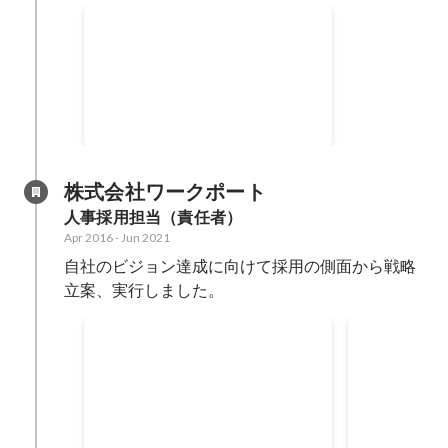
wantedly PV ランキング
Dec 2021
2
位
株式会社ワークポート
人事採用担当（責任者）
Apr 2016
-
Jun 2021
自社のビジョン達成に向けて採用の側面から戦略
立案、実行しました。
社員数をほぼ3倍に
新卒採用単
Apr 2016
-
Apr 2020
Apr 2019
280
8
%