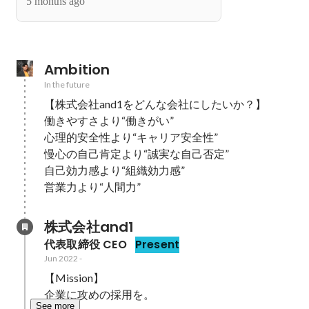
5 months ago
Ambition
In the future
【株式会社and1をどんな会社にしたいか？】

働きやすさより“働きがい”

心理的安全性より“キャリア安全性”

慢心の自己肯定より“誠実な自己否定”

自己効力感より“組織効力感”

営業力より“人間力”
株式会社and1
代表取締役 CEO
Present
Jun 2022
-
【Mission】

企業に攻めの採用を。
See more