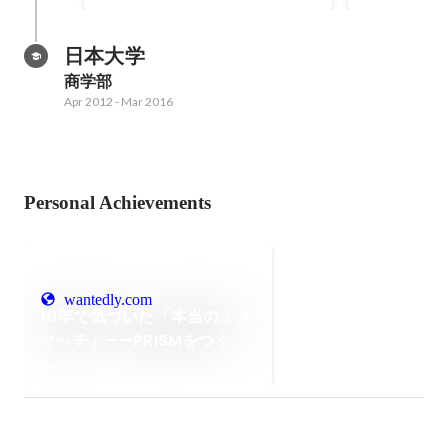
日本大学
商学部
Apr 2012
-
Mar 2016
Personal Achievements
wantedly.com
10年で気づいた「本当のミス
マッチ」——PRISMをつくっ
た理由
Mar 2026