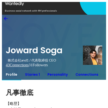
Open in app
Business social network with 4M professionals
Joward Soga
株式会社and1 / 代表取締役 CEO
43
Connections
31
Followers
Profile
Stories 1
Personality
Connections
凡事徹底
【略歴】
