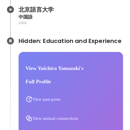
北京語言大学
中国語
2002
Hidden: Education and Experience	
View Yuichiro Yamazaki's
Full Profile
View past posts
View mutual connections