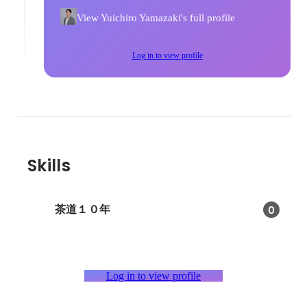
View Yuichiro Yamazaki's full profile
Log in to view profile
Skills
茶道１０年
0
Log in to view profile